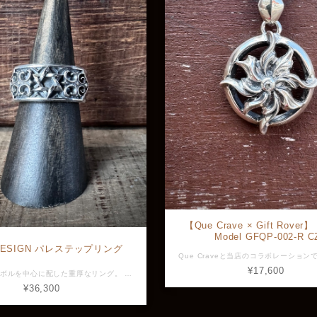
【Que Crave × Gift Rover】 
Model GFQP-002-R C
 DESIGN パレステップリング
¥17,600
六芒星のシンボルを中心に配した重厚なリング。 宮殿の建築様式を思わせる荘厳なデザインと、くびれを効かせた鏡面部分の対比が見事なバランス感でまとまっている。 素材：silver925 大きさ：リング幅11mm ※画像と実物で色具合が異なって見える場合がございますがご了承ください。 ※ 店頭展示品のため販売済みの場合は再入荷まで2〜3週間程お待ち頂きます。 ※ラッピングをご希望の方はラッピング欄からBOXをお選びください。 R-395207
¥36,300