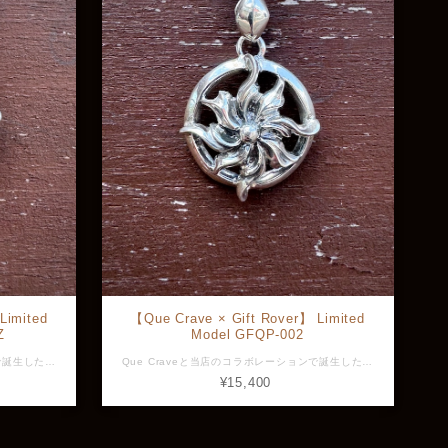
Limited
【Que Crave × Gift Rover】 Limited
Z
Model GFQP-002
Que Craveと当店のコラボレーションで誕生した太陽と月をモチーフとした神秘的なデザイン。 多くの文化で相反した存在（陰と陽）として語られている太陽と月。 相反した存在で語られているが太陽の光がなければ月は輝かない。表裏一体であり二人三脚。 日が満ちている時も月が満ちている時もあなたを照らしてくれる相棒になる一品。 こちらは太陽と満月のモチーフ。 キュービックジルコニアなしのモデルもございます。 素材：silver925、キュービックジルコニア 縦幅：約31.8mm (バチカン込み) 横幅：約21.0mm ※画像と実物で色具合が異なって見える場合がございますがご了承ください。 ※ 店頭展示品のため販売済みの場合は再入荷まで2〜3週間程お待ち頂きます。 ※ラッピングをご希望の方はラッピング欄からBOXをお選びください。 GFQP-002-R-CZ
Que Craveと当店のコラボレーションで誕生した太陽と月をモチーフとした神秘的なデザイン。 多くの文化で相反した存在（陰と陽）として語られている太陽と月。 相反した存在で語られているが太陽の光がなければ月は輝かない。表裏一体であり二人三脚。 日が満ちている時も月が満ちている時もあなたを照らしてくれる相棒になる一品。 こちらは太陽と満月のモチーフ。 キュービックジルコニアが装飾されたモデルもございます。 素材：silver925 縦幅：約31.8mm (バチカン込み) 横幅：約21.0mm ※画像と実物で色具合が異なって見える場合がございますがご了承ください。 ※ 店頭展示品のため販売済みの場合は再入荷まで2〜3週間程お待ち頂きます。 ※ラッピングをご希望の方はラッピング欄からBOXをお選びください。 GFOP-002
¥15,400