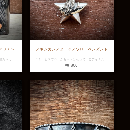
ペマリア〜
メキシカンスター＆スワローペンダント
まるで焦げたかのようなボディの加工に聖母マリア、スカル、太陽を載せたヴィンテージライクなオイルライター。 聖母マリアをモチーフにしたアクセサリーはキリスト教における信仰の象徴でありますが、親の愛情、守護などのお守り的な意味も込められています。 また太陽のモチーフは、力、癒し、豊穣、生命力、そして幸福といった意味を持っており、太陽は全ての生命を育む源でもあるため魔除けや成功の象徴としても考えられています。 素材：Silver925、真鍮、銅 全長：約60.0mm 横幅：約20.0mm 最大幅：約21.0mm ※画像と実物で色具合が異なって見える場合がございますがご了承ください。 ※店頭展示品のため販売済みの場合はキャンセルとなりますがご了承ください。 ※ラッピングをご希望の方はラッピング欄からBOXをお選びください。 GVZP-01-1
スターとスワローがセットになっているアイテム。 スワローは陸の近くを飛ぶことから、昔から船乗りたちの間ではスワローが見えたら陸が近いと知らせてくれる幸運の鳥として愛されており、現在でもラッキーアイテムとしてスワローのモチーフは人気があります。 羽一枚一枚の彫りの美しさも特徴。 チェーンは付属しません 素材：Silver925、真鍮 全長：約28.5mm 横幅：約18.9mm 最大幅：約5.1mm ※画像と実物で色具合が異なって見える場合がございますがご了承ください。 ※店頭展示品のため販売済みの場合はキャンセルとなりますがご了承ください。 ※ラッピングをご希望の方はラッピング欄からBOXをお選びください。 GVPD-363
¥8,800