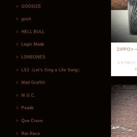
GODSIZE
gush
HELL BULL
Legio Made
ZIPPO
LONEONES
¥
LS2（Let's Sing a Life Song）
Mad Graffiti
M.G.C.
Peads
Que Crave
Rat Race