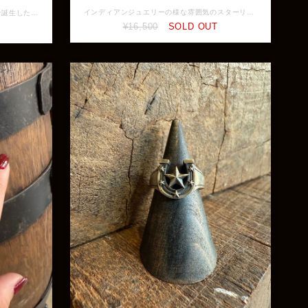
インディアンジュエリーの様な雰囲気のスターリング 幅も広くインパクトがあるので手の主役としてコーディネート出来る一点 ★silver925 店頭展示品の為、販売済みの場合はキャンセルとなりますが ご了承ください 0150035
Que Craveと当店のコラボレーションで誕生した太陽と月をモチーフとした神秘的なデザイン。 多くの文化で相反した存在（陰と陽）として語られている太陽と月。 相反した存在で語られているが太陽の光がなければ月は輝かない。表裏一体であり二人三脚。 日が満ちている時も月が満ちている時もあなたを照らしてくれる相棒になる一品。 こちらは太陽と三日月のモチーフ。 ガーネットが装飾されたモデルもございます。 素材：silver925 縦幅：約28.7mm (バチカン込み) 横幅：約16.9mm ※画像と実物で色具合が異なって見える場合がございますがご了承ください。 ※ 店頭展示品のため販売済みの場合は再入荷まで2〜3週間程お待ち頂きます。 ※ラッピングをご希望の方はラッピング欄からBOXをお選びください。 GFQP-001
¥16,500
SOLD OUT