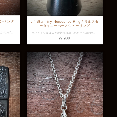
ンペンダ
Lil' Star Tiny Horseshoe Ring / リルスタ
ータイニーホースシューリング
サイバーパンクテイスト三日月モチーフのペンダント。 三日月上部の歯車は実際に回転するギミック付き。 サイバーパンク好きな方は必見の一品。 素材：Silver925、真鍮 全長：約39.0mm (バチカン込み) 最大幅：約4.8mm ※画像と実物で色具合が異なって見える場合がございますがご了承ください。 ※店頭展示品のため販売済みの場合はキャンセルとなりますがご了承ください。 ※ラッピングをご希望の方はラッピング欄からBOXをお選びください。 GVPD-486
ホワイトジルコニアが散りばめられた小さめのホースシューモチーフに五芒星が合わさったリング。 ホースシューはU字型の形から幸運を受け止める器のように見えるため古くから幸運を呼び込む縁起の良いアイテムとして親しまれています。 光り輝くホースシューに小さな五芒星のデザインは非常に可憐で女性に大変人気の一品です。 素材：Silver925、ホワイトジルコニア 横幅：約16.6mm 最大幅：約8.8mm ※画像と実物で色具合が異なって見える場合がございますがご了承ください。 ※店頭展示品のため販売済みの場合はキャンセルとなりますがご了承ください。 ※ラッピングをご希望の方はラッピング欄からBOXをお選びください。 KS-R2279
¥9,900