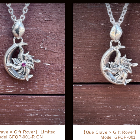
ave × Gift Rover】 Limited
【Que Crave × Gift Rover】 
odel GFQP-001-R GN
Model GFQP-001