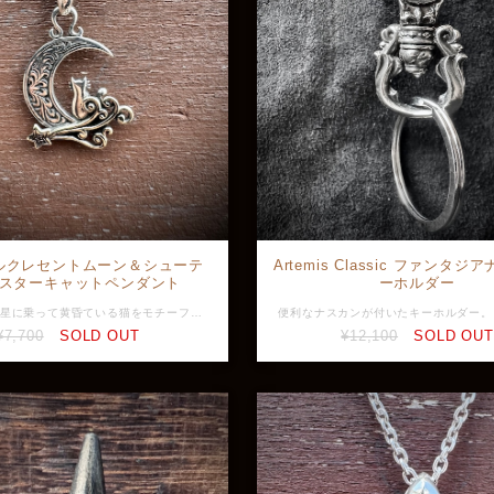
ルクレセントムーン＆シューテ
Artemis Classic ファンタ
スターキャットペンダント
ーホルダー
三日月と流れ星に乗って黄昏ている猫をモチーフとしたアイテム。 三日月には深いトライバル柄が彫られており、可愛らしさの中に無骨な印象がマッチしています。 古代エジプトや日本の文化において猫は幸運や長寿、厄除けなどのシンボルとして捉えられており、アクセサリーとして身に着けることで、それらの幸運や守護の力を期待できると考えられています。 また月は女性の象徴で、美しさや心にゆとりを与えてくれる癒しのモチーフです。 願い事がある方におすすめの一品。 チェーンは付属しません 素材：Silver925 全長：約30mm (バチカン込み) 横：約18.5mm 最大幅：約2mm ※画像と実物で色具合が異なって見える場合がございますがご了承ください。 ※店頭展示品のため販売済みの場合はキャンセルとなりますがご了承ください。 ※ラッピングをご希望の方はラッピング欄からBOXをお選びください。 GVPD-294
¥7,700
SOLD OUT
¥12,100
SOLD OUT