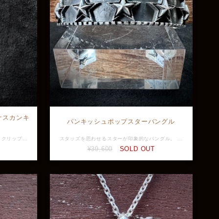
ジアナスカンキ
パンキッシュポップスターバングル
便利なナスカンが付いたキーホルダー。 クリップ下は回転する構造になっており、絡みつき防止になっております。 キーリングに鍵を通してお使いください。 唐草、星、王冠、翼等のファンタジーな装飾デザインも魅力的。 機能性、実用性だけでなくスタイリッシュなアクセサリーとして存在感を放つアイテム。 鍵をお洒落にカスタムし、腰元を華やかに演出してくれます。 ブランド刻印AKが入っています。 付属品：BOX、ギャランティーカード 素材：洋白 サイズ：縦 87mm、横 33mm、厚 11mm、重 44g ※画像と実物で色具合が異なって見える場合がございますがご了承ください。 ※ 店頭展示品のため販売済みの場合は再入荷まで2〜3週間程お待ち頂きます。 ※ラッピングをご希望の方はラッピング欄からBOXをお選びください。 AKK0009
スタッズを思わせるスターが印象的なバングル。 内側にも沢山のスターがデザインされており可愛さもありつつ、太めのバングルで存在感を放つまさに可愛さとかっこよさを両立した一品。 素材：Silver925 高さ：約1.5cm 最大幅：約3.8mm ※画像と実物で色具合が異なって見える場合がございますがご了承ください。 ※店頭展示品のため販売済みの場合はキャンセルとなりますがご了承ください。 ※ラッピングをご希望の方はラッピング欄からBOXをお選びください。 GT-B-003
¥39,600
SOLD OUT