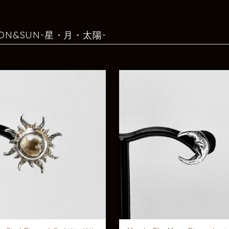
OON&SUN-星・月・太陽-