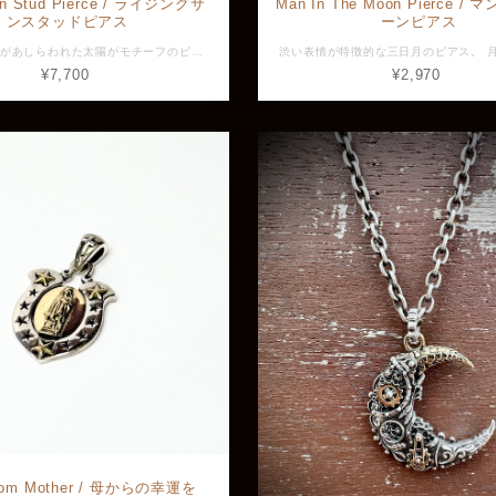
Sun Stud Pierce / ライジングサ
Man In The Moon Pierce 
ンスタッドピアス
ーンピアス
ゴールドチルがあしらわれた太陽がモチーフのピアス。 太陽のアクセサリーは古くから太陽を命の源と捉え魔除けや成功へ導くモチーフとして愛されてきました。 ゴールドチルの控えめながら暖かさを感じる優しい輝きが特徴です。 素材：Silver925、ルチルクォーツ 全長：約13.7mm 横幅：約13.7mm 最大幅：約4.0mm 重量：約1.7g ※画像と実物で色具合が異なって見える場合がございますがご了承ください。 ※店頭展示品のため販売済みの場合はキャンセルとなりますがご了承ください。 ※ラッピングをご希望の方はラッピング欄からBOXをお選びください。 GVER171
¥7,700
¥2,970
from Mother / 母からの幸運を