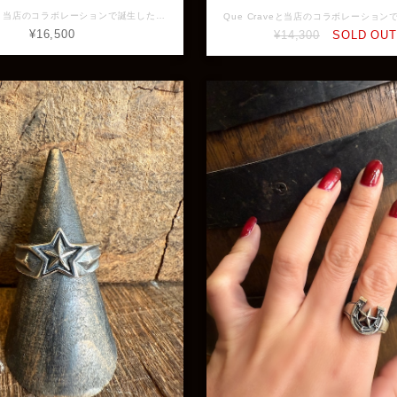
Que Craveと当店のコラボレーションで誕生した太陽と月をモチーフとした神秘的なデザイン。 多くの文化で相反した存在（陰と陽）として語られている太陽と月。 相反した存在で語られているが太陽の光がなければ月は輝かない。表裏一体であり二人三脚。 日が満ちている時も月が満ちている時もあなたを照らしてくれる相棒になる一品。 こちらは太陽と三日月のモチーフ。 ガーネット装飾なしモデルもございます。 素材：silver925、ガーネット 縦幅：約28.7mm (バチカン込み) 横幅：約16.9mm ※画像と実物で色具合が異なって見える場合がございますがご了承ください。 ※ 店頭展示品のため販売済みの場合は再入荷まで2〜3週間程お待ち頂きます。 ※ラッピングをご希望の方はラッピング欄からBOXをお選びください。 GFQP-001-R-GN
¥16,500
¥14,300
SOLD OUT