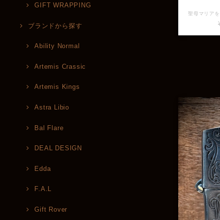
GIFT WRAPPING
ブランドから探す
Ability Normal
Artemis Crassic
Artemis Kings
Astra Libio
Bal Flare
DEAL DESIGN
Edda
F.A.L
Gift Rover