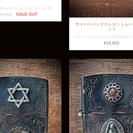
聖母マリアを中心にホースシューのフレームと星が大小合わせて11個もデザインされているペンダント。 11という数字はエンジェルナンバーで「マスターナンバー」と呼ばれ、直感力・感受性・スピリチュアルな才能を象徴し、革新・新たな始まりを意味します。 何かを始めたい時や現状を変えたい時、そんな瞬間をこのペンダントと共に挑む、または迎えてみてはいかがでしょうか？ チェーンは付属しません。 素材：Silver925、真鍮 全長：約34.0mm (バチカン込み) 横幅：約19.5mm 最大幅：約2.9mm 重量：約6.6g ※画像と実物で色具合が異なって見える場合がございますがご了承ください。 ※店頭展示品のため販売済みの場合はキャンセルとなりますがご了承ください。 ※ラッピングをご希望の方はラッピング欄からBOXをお選びください。 GVPD166
¥8,800
SOLD OUT
サイバーパンククレセントムー
ント
¥19,800