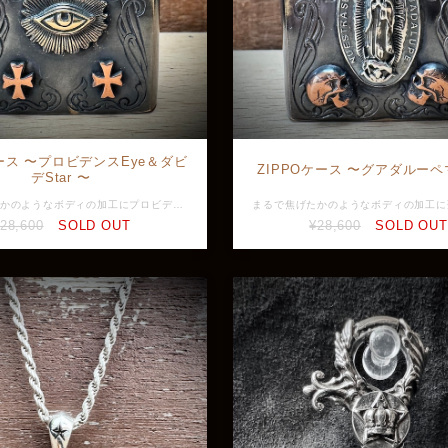
ケース 〜プロビデンスEye＆ダビ
ZIPPOケース 〜グアダルー
デStar 〜
まるで焦げたかのようなボディの加工にプロビデンスの目、クロス、六芒星を載せたヴィンテージライクなオイルライター。 プロビデンスの目はキリスト教の摂理で『神の全能の目』を意味し『万物を見通す目』と言われおり、アメリカの1ドル紙幣やフリーメイソンのシンボルなどがよく知られています。 六芒星はユダヤ教の象徴として広く知られていますが、その起源は古代に遡り様々な文化や宗教で用いられてきた普遍的なシンボルです。一般的には魔除けやお守り、または宇宙の調和やバランスを象徴するものとして言い伝えられています。 素材：Silver925、真鍮、銅 全長：約60.0mm 横幅：約39.0mm 最大幅：約19.0mm ※画像と実物で色具合が異なって見える場合がございますがご了承ください。 ※店頭展示品のため販売済みの場合はキャンセルとなりますがご了承ください。 ※ラッピングをご希望の方はラッピング欄からBOXをお選びください。 GVZP-17
28,600
SOLD OUT
¥28,600
SOLD OUT