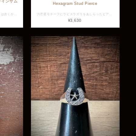
/ マンインザム
Hexagram Stud Pierce
渋い表情が特徴的な三日月のピアス。 月は古くから神秘性、母性の象徴として親しまれており、月のアクセサリーは「心の成長」や「金運上昇」の意味が込められています。 素材：Silver925 全長：約8.8mm 横幅：約7.4mm 最大幅：約2.2mm 重量：約0.9g ※画像と実物で色具合が異なって見える場合がございますがご了承ください。 ※店頭展示品のため販売済みの場合はキャンセルとなりますがご了承ください。 ※ラッピングをご希望の方はラッピング欄からBOXをお選びください。 GVER107
六芒星モチーフにラピスラズリをあしらったピアス。 ラピスラズリ特有のマットなブルーが大人の雰囲気を放っています。 ラピスラズリは知恵や直感力を高め幸運と成功に導くパワーストーンとされています。 邪気払いとしてもおすすめの一品。 素材：Silver925、ラピスラズリ 全長：約7.4mm 横幅：約6.3mm 最大幅：約1.9mm 重量：約0.8g ※画像と実物で色具合が異なって見える場合がございますがご了承ください。 ※店頭展示品のため販売済みの場合はキャンセルとなりますがご了承ください。 ※ラッピングをご希望の方はラッピング欄からBOXをお選びください。 GVER-204
¥3,630