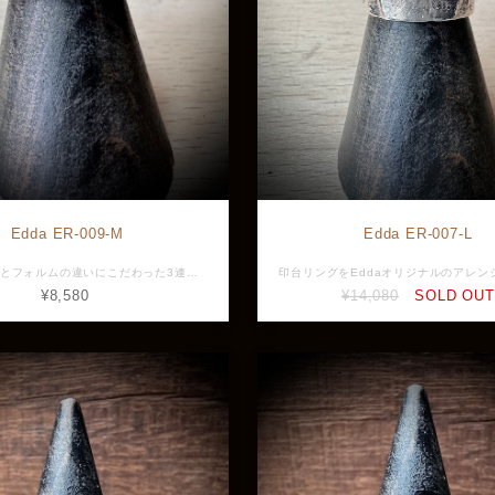
Edda ER-009-M
Edda ER-007-L
テクスチャーとフォルムの違いにこだわった3連リング。 全てが異なる3本のリングを重ね付けすることで生まれる調和までをも計算しつくしたデザインで今までにない存在感。 渋い大人の風格を漂わせるマットな質感にこだわり、リング1本ずつに異なった表情を持っている。 男性が小さなサイズを小指に使うのもオススメです。 サイズ展開 #17, #19, #21, #23, #25 （メンズ） 素材：Silver925 最大幅：3.4mm 厚み：1.2mm 重さ:2.4ｇ ※リング幅と厚みは３本１セットでの最大値です。 ※画像と実物で色具合が異なって見える場合がございますがご了承ください。 ※店頭展示品のため販売済みの場合は再入荷まで1ヶ月程お待ち頂きます。 ※ラッピングをご希望の方はラッピング欄からBOXをお選びください。
¥8,580
¥14,080
SOLD OUT