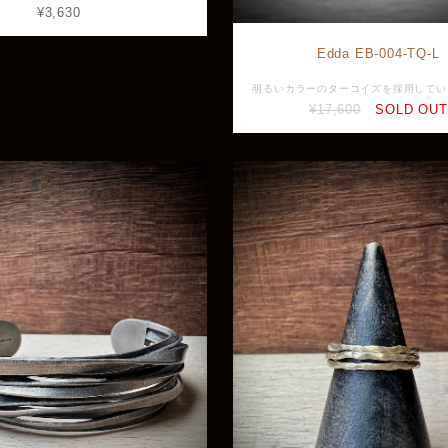
¥3,630
Edda EB-004-TQ-L
¥17,600
SOLD OUT