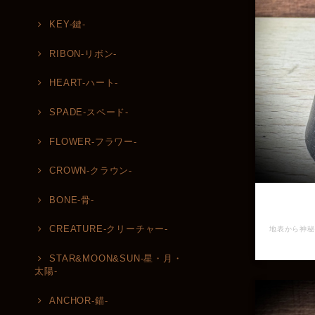
KEY-鍵-
RIBON-リボン-
HEART-ハート-
SPADE-スペード-
FLOWER-フラワー-
CROWN-クラウン-
BONE-骨-
CREATURE-クリーチャー-
STAR&MOON&SUN-星・月・
太陽-
ANCHOR-錨-