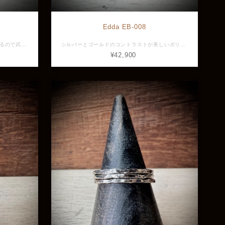
Edda EB-008
明るいカラーのターコイズを採用しているので武骨なイメージは控えめに爽やかなイメージが印象に残る事でしょう。 ターコイズを内側にひっそりと着けるも良し、表にその華やかさを放つのも良し。 ペアでの着用もお勧めです。 素材：Silver925 石：ターコイズ カボ 2.0mm ・ 1pcs サイズ：タテ（最大）47.0mm ヨコ（最大）60.0mm 重さ：14.3g ※画像と実物で色具合が異なって見える場合がございますがご了承ください。 ※店頭展示品のため販売済みの場合は再入荷まで1ヶ月程お待ち頂きます。 ※ラッピングをご希望の方はラッピング欄からBOXをお選びください。 ED-EB-004-TQ-L
シルバーとゴールドのコントラストが美しいボリュームのあるバングル。 インパクトの強いデザインですがアンティーク加工により派手になり過ぎずコーディネートしやすいアイテムです。 素材：Silver925、真鍮 サイズ：タテ（最大）50.0mm ヨコ（最大）65.0mm 重さ：55g ※画像と実物で色具合が異なって見える場合がございますがご了承ください。 ※店頭展示品のため販売済みの場合は再入荷まで1ヶ月程お待ち頂きます。 ※ラッピングをご希望の方はラッピング欄からBOXをお選びください。 ED-EB-008
¥42,900