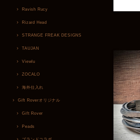
Ravish Rucy
Rizard Head
STRANGE FREAK DESIGNS
TAUJAN
Viewlu
ZOCALO
海外仕入れ
Gift Roverオリジナル
Gift Rover
Peads
ブランドコラボ