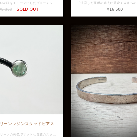
凛々しい佇まいの猫をモチーフにしたブローチシェイプのトップ。 渋めの真鍮カラーと枠のサイドの唐草模様が更に上品さを引き立てています。 アンティークテイストがお好きな方におすすめの一品。 チェーンは付属しません。 素材：Silver925、真鍮 全長：約38.0mm (バチカン込み) 横幅：約18.4mm 最大幅：約4.0mm 重量：約7.8g ※画像と実物で色具合が異なって見える場合がございますがご了承ください。 ※店頭展示品のため販売済みの場合はキャンセルとなりますがご了承ください。 ※ラッピングをご希望の方はラッピング欄からBOXをお選びください。 GVPD622
¥9,350
SOLD OUT
¥16,500
リーンレジンスタッドピアス
大人しめなグリーンの発色でマットな質感のスタッドピアス。 縁には細かな槌目模様のデザインがあしらわれているのでヴィンテージライクな雰囲気を放っています。 素材：Silver925、レジン 全長：約6.6mm 横幅：約6.6mm 最大幅：約4.0mm 重量：約1.0g ※画像と実物で色具合が異なって見える場合がございますがご了承ください。 ※店頭展示品のため販売済みの場合はキャンセルとなりますがご了承ください。 ※ラッピングをご希望の方はラッピング欄からBOXをお選びください。 GVER-193