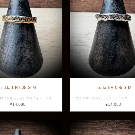
Edda ER-005-G-M
Edda ER-005-S-M
地表から神秘的に芽生える宝石の粒にイメージされたリングは、ゴールドとブラックストーンの コントラストが重厚でリッチなイメージ。 すっきりとした細身のフォルムは強烈で個性的なデザインを嫌味なく手元に馴染ませて、存在感も抜群です。 シンプルなコーディネートも一味違うファッションに変身させてくれるアイテムです。 こちらはMモデル。小さい号数のLモデルもございます。 サイズ展開 #17, #19, #21, #23, #25 素材：Silver925、ゴールドメッキ 横幅：約20.2mm 厚み：約2.1mm 最大幅：約4.0mm ※画像と実物で色具合が異なって見える場合がございますがご了承ください。 ※ 店頭展示品のため販売済みの場合は再入荷まで1ヶ月程お待ち頂きます。 ※ラッピングをご希望の方はラッピング欄からBOXをお選びください。
¥14,080
¥14,080