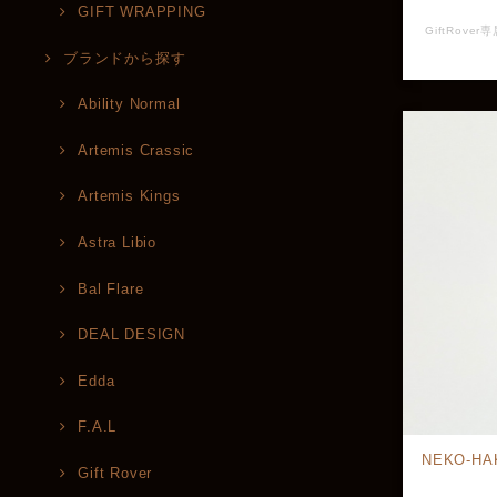
GIFT WRAPPING
ブランドから探す
Ability Normal
Artemis Crassic
Artemis Kings
Astra Libio
Bal Flare
DEAL DESIGN
Edda
F.A.L
NEKO-HA
Gift Rover