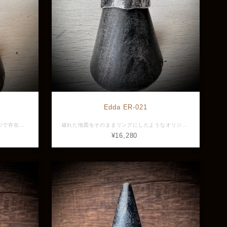
Edda ER-021
印台リングをEddaオリジナルのアレンジで存在感のあるリングに。 表面には無造作に拭ったような凹凸を出し、シルバーの持つハードな雰囲気を和らげてくれるようなテクスチャーに。 シンプルなデザインをありきたりな存在に見せないしっかりとしたボリューム感で、着ける人それぞれの個性を引き出し、映し出してくれます。 店頭展示品は８号ですがリング自体フリーサイズのため前後1号ずつであれば調整可能ですのでサイズ変更をご希望の場合はご相談ください。 サイズ展開 フリー （レディース） 素材：Silver925 最大幅：12.5mm 厚み：1.8mm ＊リング幅と厚みは最大値です。 重さ：6ｇ ※画像と実物で色具合が異なって見える場合がございますがご了承ください。 ※ 店頭展示品のため販売済みの場合は再入荷まで1ヶ月程お待ち頂きます。 ※ラッピングをご希望の方はラッピング欄からBOXをお選びください。
破れた地図をそのままリングにしたようなオリジナリティ溢れるEddaらしいアイテム。 幅が広めの個性的なフォルムが指元のアクセントになります。 サイズ展開 #15,#17,#19,#21,#23,#25 素材：Silver925 最大幅：16.3mm 厚み：1mm 重さ：8.1ｇ ※画像と実物で色具合が異なって見える場合がございますがご了承ください。 ※ 店頭展示品のため販売済みの場合は再入荷まで1ヶ月程お待ち頂きます。 ※ラッピングをご希望の方はラッピング欄からBOXをお選びください。
¥16,280