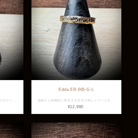
Edda ER-005-G-L
大人の香りを漂わせるシャンパンゴールドのストーンがアンティーク調のシルバーから零れ落ちるように埋め込まれたリングは、気品すら感じさせる格上アイテム。 ぎらつかず落ち着いた輝きを放ち、身につけるだけで本当の意味での大人っぽさを印象付けてくれる、ワンランク上を目指す大人のためのペアリングです。 こちらはMモデル。小さい号数のLモデルもございます。 サイズ展開 #17, #19, #21, #23, #25 素材：Silver925 横幅：約20.2mm 厚み：約2.1mm 最大幅：約4.0mm ※画像と実物で色具合が異なって見える場合がございますがご了承ください。 ※ 店頭展示品のため販売済みの場合は再入荷まで1ヶ月程お待ち頂きます。 ※ラッピングをご希望の方はラッピング欄からBOXをお選びください。
地表から神秘的に芽生える宝石の粒にイメージされたリングは、ゴールドとブラックストーンの コントラストが重厚でリッチなイメージ。 すっきりとした細身のフォルムは強烈で個性的なデザインを嫌味なく手元に馴染ませて、存在感も抜群です。 シンプルなコーディネートも一味違うファッションに変身させてくれるアイテムです。 こちらはLモデル。大きい号数のMモデルもございます。 サイズ展開 #7, #9, #11, #13, #15 素材：Silver925、ブラックジルコニア、ゴールドメッキ 横幅：約18.0mm 厚み：約1.8mm 最大幅：約4.0mm ※画像と実物で色具合が異なって見える場合がございますがご了承ください。 ※ 店頭展示品のため販売済みの場合は再入荷まで1ヶ月程お待ち頂きます。 ※ラッピングをご希望の方はラッピング欄からBOXをお選びください。
¥12,980