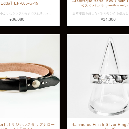
Arabesque Barrel Key Chain 
Edda】EP-006-G-45
ベスクバレルキーチェーン
オール10Kの小ぶりなシンプルなクロスにEddaらしいヴィンテージ感漂う彫りを施したペンダント。 小ぶりなのでサラッと着用でき、金特有の大人の渋さが光る一品。 K10チェーンとセットでの販売です。 素材：K10 全長：約15.5mm (バチカン込み) 横幅：約10.6mm 最大幅：約2.0mm チェーン全長：45cm チェーン幅：約0.5mm 重量：約1.8g (チェーン込み ※画像と実物で色具合が異なって見える場合がございますがご了承ください。 ※店頭展示品のため販売済みの場合は再入荷まで1ヶ月程お待ち頂きます。 ※ラッピングをご希望の方はラッピング欄からBOXをお選びください。 ED-EP-006-G-45
¥36,080
¥14,300
Rover】オリジナルスタッズナロー
Hammered Finish Silver Rin