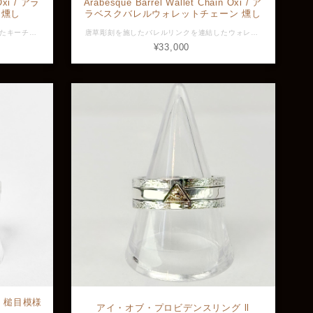
Oxi / アラ
Arabesque Barrel Wallet Chain Oxi / ア
 燻し
ラベスクバレルウォレットチェーン 燻し
唐草彫刻を施したバレルリンクを使用したキーチェーン。 真鍮製ですがバレルが大きいのでしっかりとした重さと存在感を放ちます。 こちらは燻し加工モデル。鏡面モデルもございます。 素材：真鍮 全長：約15.5cm 横幅：約11.2mm 重量：約44.7g ※画像と実物で色具合が異なって見える場合がございますがご了承ください。 ※店頭展示品のため販売済みの場合はキャンセルとなりますがご了承ください。 ※ラッピングをご希望の方はラッピング欄からBOXをお選びください。 AGN-KC-001
唐草彫刻を施したバレルリンクを連結したウォレットチェーン。 真鍮製ですがバレルひとつひとつが大きいのでしっかりとした重さと存在感を放ちます。 こちらは燻し加工モデル。鏡面モデルもございます。 素材：真鍮 全長：約65cm チェーン幅：約12.1mm 重量：約183.4g ※画像と実物で色具合が異なって見える場合がございますがご了承ください。 ※店頭展示品のため販売済みの場合はキャンセルとなりますがご了承ください。 ※ラッピングをご希望の方はラッピング欄からBOXをお選びください。 AGN-1827-oxi
¥33,000
g / 槌目模様
アイ・オブ・プロビデンスリング ll