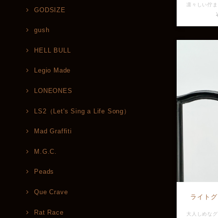
GODSIZE
gush
HELL BULL
Legio Made
LONEONES
LS2（Let's Sing a Life Song）
Mad Graffiti
M.G.C.
Peads
Que Crave
ライトグ
Rat Race