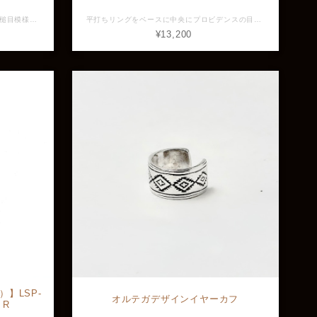
平打ちリングをベースに表面に大きめの槌目模様、外周面にザラザラの加工が施されているリング。 両サイドのエンドの犬の足跡のデザインがチャームポイント。 ヴィンテージ感漂う作りにのリングには珍しい白仕上げが特徴です。 店頭展示品は15号ですがリング自体フリーサイズのため前後5号であれば調整可能ですのでサイズ変更をご希望の場合はご相談ください。 素材：Silver925 全長：約5.5mm 最大幅：約2.7mm 重量：約6.7g ※画像と実物で色具合が異なって見える場合がございますがご了承ください。 ※店頭展示品のため販売済みの場合はキャンセルとなりますがご了承ください。 ※ラッピングをご希望の方はラッピング欄からBOXをお選びください。 GVRG282
平打ちリングをベースに中央にプロビデンスの目、全体にヴィンテージ感漂う細かな打痕がデザインされているリング。 アメカジ好きや古着好きな方々が求めているような渋い一品。 素材：Silver925、真鍮 縦幅：約7.1mm 最大幅：約2.1mm 重量：約6.0g ※画像と実物で色具合が異なって見える場合がございますがご了承ください。 ※店頭展示品のため販売済みの場合はキャンセルとなりますがご了承ください。 ※ラッピングをご希望の方はラッピング欄からBOXをお選びください。 GVRG182
¥13,200
ng）】LSP-
オルテガデザインイヤーカフ
p R