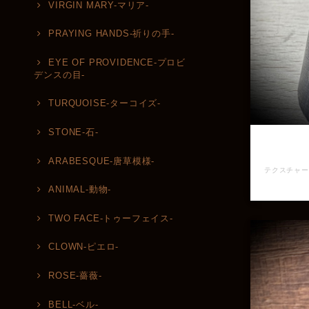
VIRGIN MARY-マリア-
PRAYING HANDS-祈りの手-
EYE OF PROVIDENCE-プロビ
デンスの目-
TURQUOISE-ターコイズ-
STONE-石-
ARABESQUE-唐草模様-
ANIMAL-動物-
TWO FACE-トゥーフェイス-
CLOWN-ピエロ-
ROSE-薔薇-
BELL-ベル-