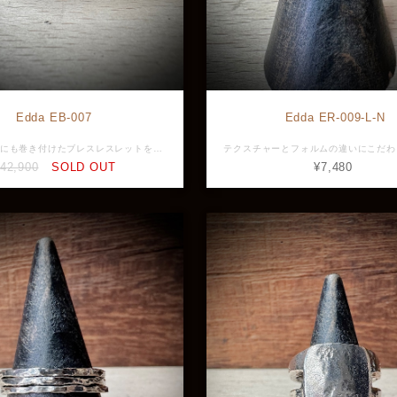
Edda EB-007
Edda ER-009-L-N
レザーを何重にも巻き付けたブレスレスレットをイメージしEddaの技術力でシルバーに落とし込んだ至高のバングル。 唯一無二のこの存在感とデザイン性はトータルコーディネートを鮮やかに飾ります。 素材：シルバー925 サイズ：タテ（最大）55.0mm ヨコ（最大）70.0mm 重さ：45g ※画像と実物で色具合が異なって見える場合がございますがご了承ください。 ※店頭展示品のため販売済みの場合は再入荷まで1ヶ月程お待ち頂きます。 ※ラッピングをご希望の方はラッピング欄からBOXをお選びください。 EB-007
42,900
SOLD OUT
¥7,480