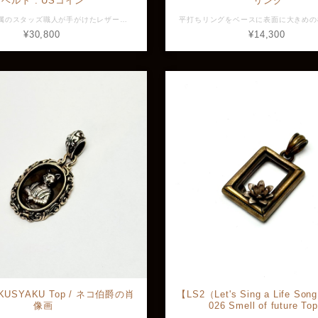
ベルト : USコイン
リング
GiftRover専属のスタッズ職人が手がけたレザーベルト。 剣先に付いているのはアメリカ貨幣をコンチョに加工したものになります。 余計な装飾をしない大人な雰囲気が漂うベルト。 コインは数種類ある中からランダムで選択して製作するため絵柄は選べませんがご了承ください。 また店頭展示品はご購入後にベルトの穴を開けるため着用画像は雰囲気としてお確かめください。また長さ指定承ります。 素材：牛革、真鍮、アメリカ貨幣 全長：約135cm ベルト幅：約28.8mm 厚み：約3.6mm 重量：約163.7g ※画像と実物で色具合が異なって見える場合がございますがご了承ください。 ※店頭展示品のため販売済みの場合はキャンセルとなりますがご了承ください。 ※ラッピングをご希望の方はラッピング欄からBOXをお選びください。 CHA-GR-BELT1
¥30,800
¥14,300
KUSYAKU Top / ネコ伯爵の肖
【LS2（Let's Sing a Life So
像画
026 Smell of future To