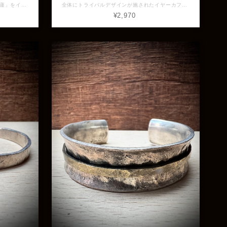
「退廃した瓦礫の過去に芽吹く未来への蓮」をイメージして制作されたトップ。 鏡をセットしたMemory topのその後を想い作られました。 例え鏡が割れ、朽ち果てて忘れられていたとしてもふと過去を振り返れば新たな華が芽吹いているのかもしれません。 モノクロだった世界に色が射すように、未来への香りが。 素材：Silver925、真鍮 全長：約40.8mm (バチカン込み) 横幅：約22.0mm 最大幅：約8.7mm 重量：約13.4g ※画像と実物で色具合が異なって見える場合がございますがご了承ください。 ※店頭展示品のため販売済みの場合はキャンセルとなりますがご了承ください。 ※ラッピングをご希望の方はラッピング欄からBOXをお選びください。 LSP-026
全体にトライバルデザインが施されたイヤーカフ。 正面から見て左側には太陽を表しているかのようなデザインとして真鍮のスタッズかセッティングされています。 ヴィンテージ感のあるシンプルなアイテムがお好きな方におすすめです。 素材：Silver925 全長：約5.7mm 最大幅：約1.4mm 重量：約1.2g ※画像と実物で色具合が異なって見える場合がございますがご了承ください。 ※店頭展示品のため販売済みの場合はキャンセルとなりますがご了承ください。 ※ラッピングをご希望の方はラッピング欄からBOXをお選びください。 GVER-68
¥2,970