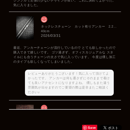
シンプルで主張の少ないデザインが良い。 これに決めてよかった。
気に入りました。
ネックレスチェーン カット有りアンカー 2.2mm
40cm
2026/03/31
最近、アンカーチェーンが流行しているので とても欲しかったので
購入できて嬉しいです。 ゴツ過ぎず、オフィスカジュアルな スタ
イルにも合うチェーンの太さで気に入っています。 今度は燻し加工
のタイプも欲しくなってしまいました。
レビューありがとうございます！気に入って頂けてよ
かったです。 アンカーは何も通さずにそのままで着け
ても良いアクセントになりますよね。 燻しもまた違う
雰囲気が出せますのでご要望の際は是非またご相談く
ださい♪
Rat Race Sweet Little Ribbon Ring / LOVE スウィートリトルリボンリング ラブ
#09
2025/12/06
Save