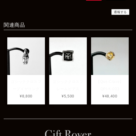
商品もすぐ届き素敵なメッセージもありがとうございます。サイズ
感も丁度よく大切に使わせていただきます！
通報する
関連商品
レビューありがとうございます！ サイズも合ってたよ
うで良かったです！ またいつでもお気軽にご相談下さ
い♪
ゴシッククロスフ
ゴシッククロスフ
【Que Crave】
ープイヤリング
レームピアス
QPI-K-003
¥8,800
¥5,500
¥48,400