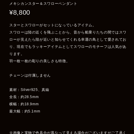
メキシカンスター＆スワローペンダント
¥8,800
スターとスワローがセットになっているアイテム。
スワローは陸の近くを飛ぶことから、昔から船乗りたちの間ではスワ
ローが見えたら陸が近いと知らせてくれる幸運の鳥として愛されてお
り、現在でもラッキーアイテムとしてスワローのモチーフは人気があ
ります。
羽一枚一枚の彫りの美しさも特徴。
チェーンは付属しません
素材：Silver925、真鍮
全長：約28.5mm
横幅：約18.9mm
最大幅：約5.1mm
※画像と実物で色具合が異なって見える場合がございますがご了承く