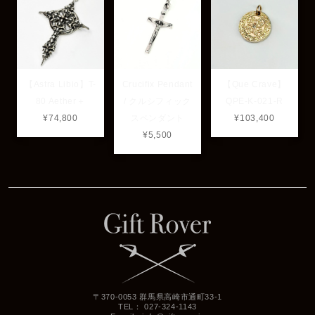
【Astra Libio】T-
Crucifix Pendant
【Que Crave】
80 Aether＋
/ クルシフィック
QPE-K-021-R
¥74,800
スペンダント
¥103,400
¥5,500
〒370-0053 群馬県高崎市通町33-1
TEL： 027-324-1143