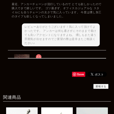
最近、アンカーチェーンが流行しているので とても欲しかったので
購入できて嬉しいです。 ゴツ過ぎず、オフィスカジュアルな スタ
イルにも合うチェーンの太さで気に入っています。 今度は燻し加工
のタイプも欲しくなってしまいました。
レビューありがとうございます！気に入って頂けてよ
かったです。 アンカーは何も通さずにそのままで着け
ても良いアクセントになりますよね。 燻しもまた違う
雰囲気が出せますのでご要望の際は是非またご相談く
ださい♪
Rat Race Sweet Little Ribbon Ring / LOVE スウィートリトルリボンリング ラブ
#09
2025/12/06
Save
商品もすぐ届き素敵なメッセージもありがとうございます。サイズ
感も丁度よく大切に使わせていただきます！
通報する
関連商品
レビューありがとうございます！ サイズも合ってたよ
うで良かったです！ またいつでもお気軽にご相談下さ
い♪