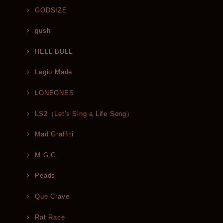
GODSIZE
gush
HELL BULL
Legio Made
LONEONES
LS2（Let's Sing a Life Song）
Mad Graffiti
M.G.C.
Peads
Que Crave
Rat Race