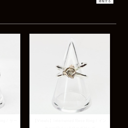
通報する
Rat Race Sweet Little Ribbon Ring / LOVE スウィートリトルリボンリング ラブ
#09
2025/12/06
商品もすぐ届き素敵なメッセージもありがとうござい
ます。サイズ感も丁度よく大切に使わせていただきま
す！
レビューありがとうございます！
サイズも合ってたようで良かった
です！ またいつでもお気軽にご
相談下さい♪
ing / サー
【Viewlu】Intertwined Rose Ring / イン