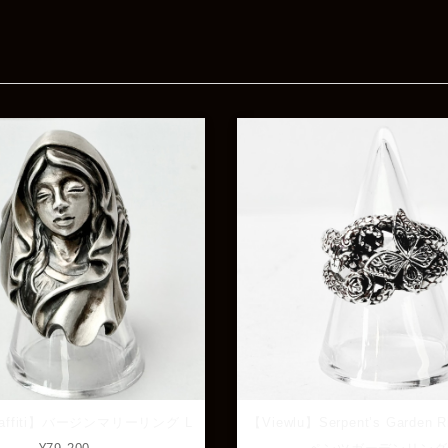
raffiti】バージンマリーリング L
【Viewlu】Serpent’s Garden R