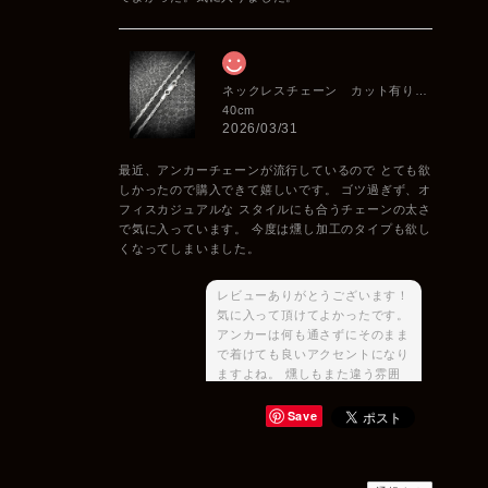
ネックレスチェーン カット有りアンカー 2.2mm
40cm
2026/03/31
最近、アンカーチェーンが流行しているので とても欲
しかったので購入できて嬉しいです。 ゴツ過ぎず、オ
フィスカジュアルな スタイルにも合うチェーンの太さ
で気に入っています。 今度は燻し加工のタイプも欲し
くなってしまいました。
レビューありがとうございます！
気に入って頂けてよかったです。
アンカーは何も通さずにそのまま
で着けても良いアクセントになり
ますよね。 燻しもまた違う雰囲
気が出せますのでご要望の際は是
非またご相談ください♪
Save