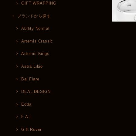
GIFT WRAPPING
ブランドから探す
Ability Normal
Artemis Crassic
Artemis Kings
Astra Libio
Bal Flare
DEAL DESIGN
Edda
F.A.L
Gift Rover