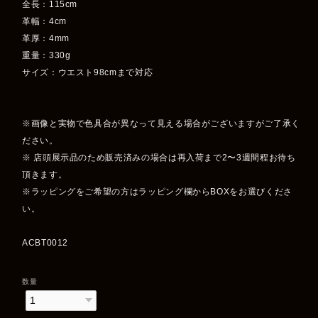
全長：115cm
革幅：4cm
革厚：4mm
重量：330g
サイズ：ウエスト98cmまで対応
※画像と実物で色具合が異なって見える場合がございますがご了承く
ださい。
※ 店頭展示品のため販売済みの場合は再入荷まで2〜3週間程お待ち
頂きます。
※ラッピングをご希望の方はラッピング欄からBOXをお選びくださ
い。
ACBT0012
数量