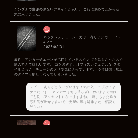
シンプルで主張の少ないデザインが良い。 これに決めてよかった。
気に入りました。
ネックレスチェーン カット有りアンカー 2.2mm
40cm
2026/03/31
最近、アンカーチェーンが流行しているので とても欲しかったので
購入できて嬉しいです。 ゴツ過ぎず、オフィスカジュアルな スタ
イルにも合うチェーンの太さで気に入っています。 今度は燻し加工
のタイプも欲しくなってしまいました。
レビューありがとうございます！気に入って頂けてよ
かったです。 アンカーは何も通さずにそのままで着け
ても良いアクセントになりますよね。 燻しもまた違う
雰囲気が出せますのでご要望の際は是非またご相談く
ださい♪
Rat Race Sweet Little Ribbon Ring / LOVE スウィートリトルリボンリング ラブ
#09