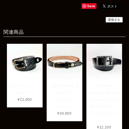
2025/12/06
Save
商品もすぐ届き素敵なメッセージもありがとうございます。サイズ
感も丁度よく大切に使わせていただきます！
通報する
関連商品
レビューありがとうございます！ サイズも合ってたよ
うで良かったです！ またいつでもお気軽にご相談下さ
い♪
レザーベルト：ア
【Gift Rover】オ
【Artemis
ポロコンチョ
リジナルスタッズ
Classic】Double
¥22,000
ナローベルト :
Cylinder Leather
USコイン
Belt / ダブルシリ
¥30,800
ンダーレザーベル
ト
¥12,100