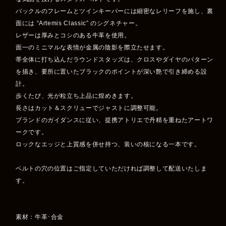
バックルのフレームとツインキーパーには細密なレリーフを施し、裏
面には “Artemis Classic” のシグネチャー。
レザーは厚みとコシのある牛革を使用。
面一のミニマルな表情が金属の陰影を際立たせます。
帯全体に打ち込んだラウンドスタッズは、クロスやダイヤのパターン
を描き、要所に置いたブラックのポイントが深い艶で引き締める設
計。
歩くたび、光が粒立ち上品に煌めきます。
長さはカット＆スクリューでジャストに調整可能。
ブランドのガイダンスに従い、提携アトリエで丹精を重ねたアートワ
ークです。
ロックなエッジと上質感を併せ持つ、装いの核になる一本です。
ベルトの穴の位置はご指定していただければ調整して配送いたしま
す。
素材：牛革･合金