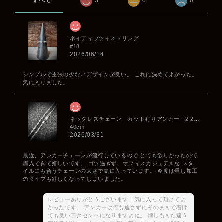
すべて
3
0
0
ネイティブツイストリング
#18
2026/06/14
シンプルで主張の少ないデザインが良い。 これに決めてよかった。
気に入りました。
ネックレスチェーン カット有りアンカー 2.2mm
40cm
2026/03/31
最近、アンカーチェーンが流行しているので とても欲しかったので
購入できて嬉しいです。 ゴツ過ぎず、オフィスカジュアルな スタ
イルにも合うチェーンの太さで気に入っています。 今度は燻し加工
のタイプも欲しくなってしまいました。
レビューありがとうございます！気に入って頂けてよ
かったです。 アンカーは何も通さずにそのままで着け
ても良いアクセントになりますよね。 燻しもまた違う