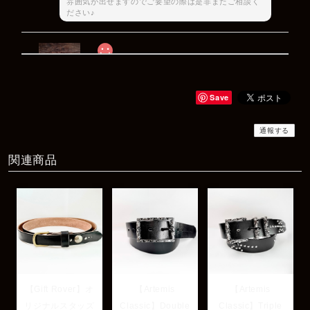
雰囲気が出せますのでご要望の際は是非またご相談く
ださい♪
Rat Race Sweet Little Ribbon Ring / LOVE スウィートリトルリボンリング ラブ
#09
2025/12/06
Save
商品もすぐ届き素敵なメッセージもありがとうございます。サイズ
感も丁度よく大切に使わせていただきます！
通報する
関連商品
レビューありがとうございます！ サイズも合ってたよ
うで良かったです！ またいつでもお気軽にご相談下さ
い♪
【Gift Rover】オ
【Artemis
【Artemis
リジナルスタッズ
Classic】Double
Classic】Triple