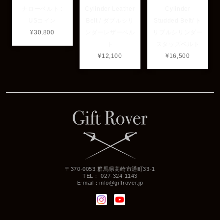
ナローベルト :
Cylinder Leather
Cylinder
USコイン
Belt / ダブルシリ
Studded Belt/ ト
¥30,800
ンダーレザーベル
リプルシリンダー
ト
スタッズベルト
¥12,100
¥16,500
〒370-0053 群馬県高崎市通町33-1
TEL： 027-324-1143
E-mail：
info@giftrover.jp