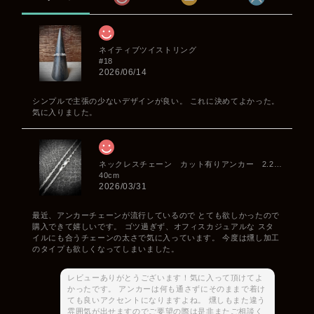
ネイティブツイストリング
#18
2026/06/14
シンプルで主張の少ないデザインが良い。 これに決めてよかった。
気に入りました。
ネックレスチェーン カット有りアンカー 2.2mm
40cm
2026/03/31
最近、アンカーチェーンが流行しているので とても欲しかったので
購入できて嬉しいです。 ゴツ過ぎず、オフィスカジュアルな スタ
イルにも合うチェーンの太さで気に入っています。 今度は燻し加工
のタイプも欲しくなってしまいました。
レビューありがとうございます！気に入って頂けてよ
かったです。 アンカーは何も通さずにそのままで着け
ても良いアクセントになりますよね。 燻しもまた違う
雰囲気が出せますのでご要望の際は是非またご相談く