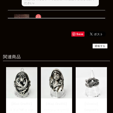
ださい♪
Rat Race Sweet Little Ribbon Ring / LOVE スウィートリトルリボンリング ラブ
#09
2025/12/06
Save
商品もすぐ届き素敵なメッセージもありがとうございます。サイズ
感も丁度よく大切に使わせていただきます！
通報する
関連商品
レビューありがとうございます！ サイズも合ってたよ
うで良かったです！ またいつでもお気軽にご相談下さ
い♪
【Mad Graffiti】
【Mad Graffiti】
【Viewlu】
スライ"M"リング
バージンマリーリ
Serpent’s