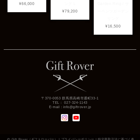
¥66,000
ング L
Garden Ring / サ
¥79,200
ーペンツガーデン
リング
¥16,500
〒370-0053 群馬県高崎市通町33-1
TEL： 027-324-1143
E-mail：
info@giftrover.jp
Gift Rover（ギフトローバー） |
プライバシーポリシー
|
特定商取引法に基づく表