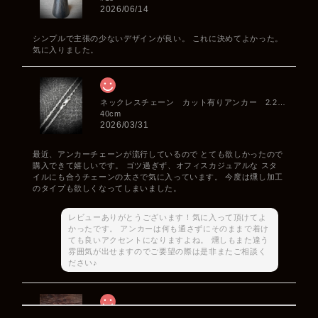
2026/06/14
シンプルで主張の少ないデザインが良い。 これに決めてよかった。
気に入りました。
ネックレスチェーン カット有りアンカー 2.2mm
40cm
2026/03/31
最近、アンカーチェーンが流行しているので とても欲しかったので
購入できて嬉しいです。 ゴツ過ぎず、オフィスカジュアルな スタ
イルにも合うチェーンの太さで気に入っています。 今度は燻し加工
のタイプも欲しくなってしまいました。
レビューありがとうございます！気に入って頂けてよ
かったです。 アンカーは何も通さずにそのままで着け
ても良いアクセントになりますよね。 燻しもまた違う
雰囲気が出せますのでご要望の際は是非またご相談く
ださい♪