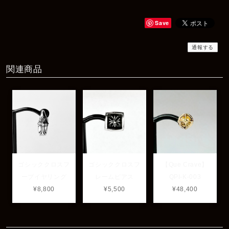
Rat Race Sweet Little Ribbon Ring / LOVE スウィートリトルリボンリング ラブ
#09
2025/12/06
Save
商品もすぐ届き素敵なメッセージもありがとうございます。サイズ
感も丁度よく大切に使わせていただきます！
通報する
関連商品
レビューありがとうございます！ サイズも合ってたよ
うで良かったです！ またいつでもお気軽にご相談下さ
い♪
ゴシッククロスフ
ゴシッククロスフ
【Que Crave】
ープイヤリング
レームピアス
QPI-K-003
¥8,800
¥5,500
¥48,400