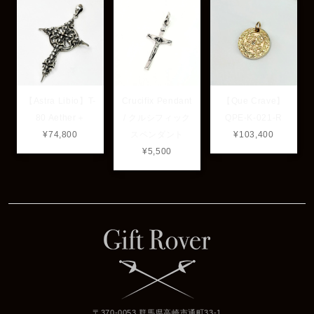
【Astra Libio】T-
Crucifix Pendant
【Que Crave】
80 Aether＋
/ クルシフィック
QPE-K-021-R
¥74,800
スペンダント
¥103,400
¥5,500
〒370-0053 群馬県高崎市通町33-1