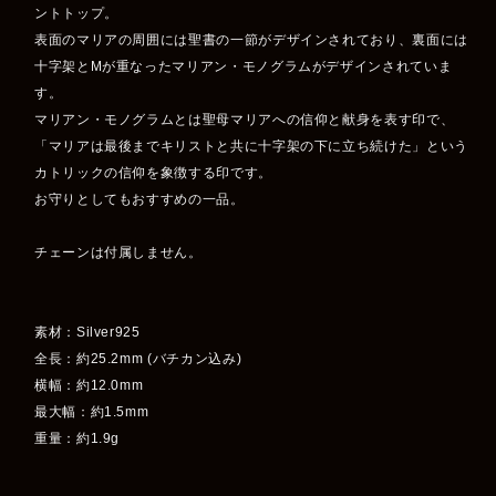
ントトップ。
表面のマリアの周囲には聖書の一節がデザインされており、裏面には
十字架とMが重なったマリアン・モノグラムがデザインされていま
す。
マリアン・モノグラムとは聖母マリアへの信仰と献身を表す印で、
「マリアは最後までキリストと共に十字架の下に立ち続けた」という
カトリックの信仰を象徴する印です。
お守りとしてもおすすめの一品。
チェーンは付属しません。
素材：Silver925
全長：約25.2mm (バチカン込み)
横幅：約12.0mm
最大幅：約1.5mm
重量：約1.9g