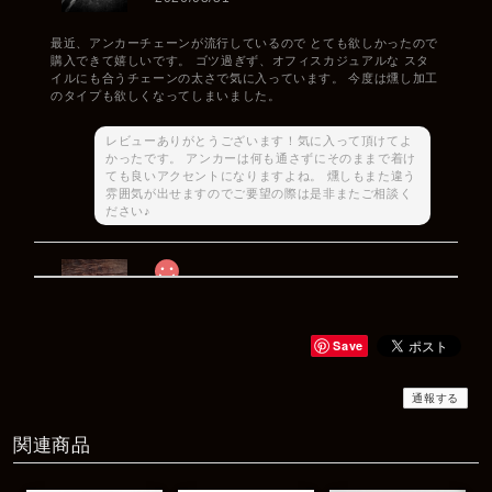
最近、アンカーチェーンが流行しているので とても欲しかったので
購入できて嬉しいです。 ゴツ過ぎず、オフィスカジュアルな スタ
イルにも合うチェーンの太さで気に入っています。 今度は燻し加工
のタイプも欲しくなってしまいました。
レビューありがとうございます！気に入って頂けてよ
かったです。 アンカーは何も通さずにそのままで着け
ても良いアクセントになりますよね。 燻しもまた違う
雰囲気が出せますのでご要望の際は是非またご相談く
ださい♪
Rat Race Sweet Little Ribbon Ring / LOVE スウィートリトルリボンリング ラブ
#09
2025/12/06
Save
商品もすぐ届き素敵なメッセージもありがとうございます。サイズ
感も丁度よく大切に使わせていただきます！
通報する
関連商品
レビューありがとうございます！ サイズも合ってたよ
うで良かったです！ またいつでもお気軽にご相談下さ
い♪