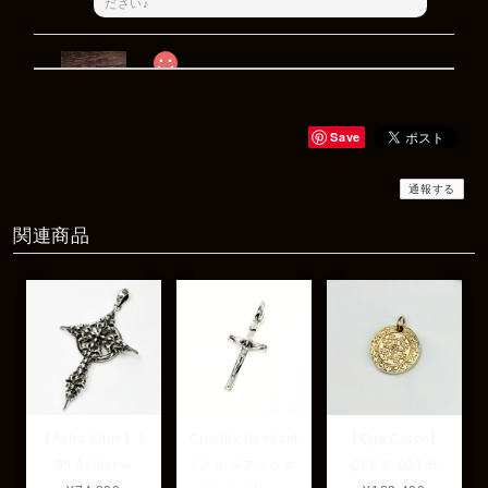
ださい♪
Rat Race Sweet Little Ribbon Ring / LOVE スウィートリトルリボンリング ラブ
#09
2025/12/06
Save
商品もすぐ届き素敵なメッセージもありがとうございます。サイズ
感も丁度よく大切に使わせていただきます！
通報する
関連商品
レビューありがとうございます！ サイズも合ってたよ
うで良かったです！ またいつでもお気軽にご相談下さ
い♪
【Astra Libio】T-
Crucifix Pendant
【Que Crave】
80 Aether＋
/ クルシフィック
QPE-K-021-R