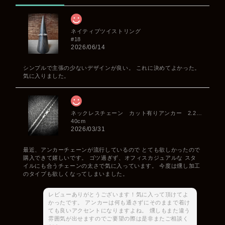
ネイティブツイストリング
#18
2026/06/14
シンプルで主張の少ないデザインが良い。 これに決めてよかった。
気に入りました。
ネックレスチェーン カット有りアンカー 2.2mm
40cm
2026/03/31
最近、アンカーチェーンが流行しているので とても欲しかったので
購入できて嬉しいです。 ゴツ過ぎず、オフィスカジュアルな スタ
イルにも合うチェーンの太さで気に入っています。 今度は燻し加工
のタイプも欲しくなってしまいました。
レビューありがとうございます！気に入って頂けてよ
かったです。 アンカーは何も通さずにそのままで着け
ても良いアクセントになりますよね。 燻しもまた違う
雰囲気が出せますのでご要望の際は是非またご相談く