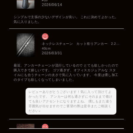
2026/06/14
シンプルで主張の少ないデザインが良い。 これに決めてよかった。
気に入りました。
ネックレスチェーン カット有りアンカー 2.2mm
40cm
2026/03/31
最近、アンカーチェーンが流行しているので とても欲しかったので
購入できて嬉しいです。 ゴツ過ぎず、オフィスカジュアルな スタ
イルにも合うチェーンの太さで気に入っています。 今度は燻し加工
のタイプも欲しくなってしまいました。
レビューありがとうございます！気に入って頂けてよ
かったです。 アンカーは何も通さずにそのままで着け
ても良いアクセントになりますよね。 燻しもまた違う
雰囲気が出せますのでご要望の際は是非またご相談く
ださい♪