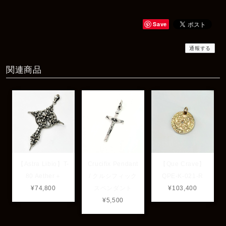
Rat Race Sweet Little Ribbon Ring / LOVE スウィートリトルリボンリング ラブ
#09
2025/12/06
Save
商品もすぐ届き素敵なメッセージもありがとうございます。サイズ
感も丁度よく大切に使わせていただきます！
通報する
関連商品
レビューありがとうございます！ サイズも合ってたよ
うで良かったです！ またいつでもお気軽にご相談下さ
い♪
【Astra Libio】T-
Crucifix Pendant
【Que Crave】
80 Aether＋
/ クルシフィック
QPE-K-021-R
¥74,800
スペンダント
¥103,400
¥5,500