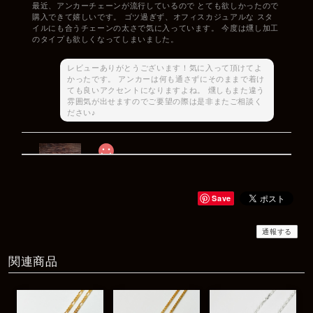
最近、アンカーチェーンが流行しているので とても欲しかったので
購入できて嬉しいです。 ゴツ過ぎず、オフィスカジュアルな スタ
イルにも合うチェーンの太さで気に入っています。 今度は燻し加工
のタイプも欲しくなってしまいました。
レビューありがとうございます！気に入って頂けてよ
かったです。 アンカーは何も通さずにそのままで着け
ても良いアクセントになりますよね。 燻しもまた違う
雰囲気が出せますのでご要望の際は是非またご相談く
ださい♪
Rat Race Sweet Little Ribbon Ring / LOVE スウィートリトルリボンリング ラブ
#09
2025/12/06
Save
商品もすぐ届き素敵なメッセージもありがとうございます。サイズ
感も丁度よく大切に使わせていただきます！
通報する
関連商品
レビューありがとうございます！ サイズも合ってたよ
うで良かったです！ またいつでもお気軽にご相談下さ
い♪