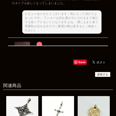
のタイプも欲しくなってしまいました。
レビューありがとうございます！気に入って頂けてよ
かったです。 アンカーは何も通さずにそのままで着け
ても良いアクセントになりますよね。 燻しもまた違う
雰囲気が出せますのでご要望の際は是非またご相談く
ださい♪
Rat Race Sweet Little Ribbon Ring / LOVE スウィートリトルリボンリング ラブ
#09
2025/12/06
Save
商品もすぐ届き素敵なメッセージもありがとうございます。サイズ
感も丁度よく大切に使わせていただきます！
通報する
関連商品
レビューありがとうございます！ サイズも合ってたよ
うで良かったです！ またいつでもお気軽にご相談下さ
い♪