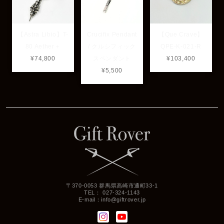
【Astra Libio】T-
Crucifix Pendant
【Que Crave】
80 Aether＋
/ クルシフィック
QPE-K-021-R
¥74,800
スペンダント
¥103,400
¥5,500
〒370-0053 群馬県高崎市通町33-1
TEL： 027-324-1143
E-mail：
info@giftrover.jp