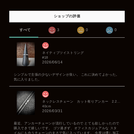
ショップの評価
すべて
3
0
0
ネイティブツイストリング
#18
2026/06/14
シンプルで主張の少ないデザインが良い。 これに決めてよかった。
気に入りました。
ネックレスチェーン カット有りアンカー 2.2mm
40cm
2026/03/31
最近、アンカーチェーンが流行しているので とても欲しかったので
購入できて嬉しいです。 ゴツ過ぎず、オフィスカジュアルな スタ
イルにも合うチェーンの太さで気に入っています。 今度は燻し加工