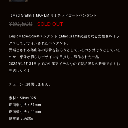
【Mad Graffiti】MG×LM リミテッドゴートペンダント
¥60,500
SOLD OUT
LegioMadeのgoatペンダントにMadGraffitiの顔となる女性像をミッ
クスしてデザインされたペンダント。
異端とされる雄山羊の頭骨を被ろうとしているのか外そうとしている
のか、想像が膨らむデザインを目指して製作された一品。
2025年12月31日までの生産アイテムなので現品限りの販売です！お
見逃しなく！
チェーンは付属しません。
素材：Silver925
正面縦寸法：57mm
正面横寸法：44mm
総重量：約30g