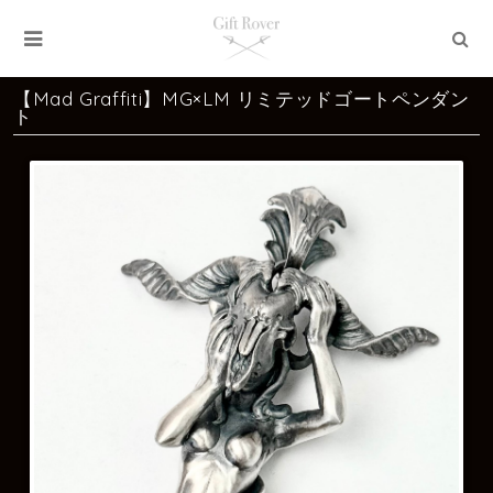
【Mad Graffiti】MG×LM リミテッドゴートペンダン
ト