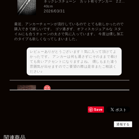
ネックレスチェーン カット有りアンカー 2.2mm
40cm
2026/03/31
最近、アンカーチェーンが流行しているので とても欲しかったので
購入できて嬉しいです。 ゴツ過ぎず、オフィスカジュアルな スタ
イルにも合うチェーンの太さで気に入っています。 今度は燻し加工
のタイプも欲しくなってしまいました。
レビューありがとうございます！気に入って頂けてよ
かったです。 アンカーは何も通さずにそのままで着け
ても良いアクセントになりますよね。 燻しもまた違う
雰囲気が出せますのでご要望の際は是非またご相談く
ださい♪
Rat Race Sweet Little Ribbon Ring / LOVE スウィートリトルリボンリング ラブ
#09
2025/12/06
Save
商品もすぐ届き素敵なメッセージもありがとうございます。サイズ
感も丁度よく大切に使わせていただきます！
通報する
関連商品
レビューありがとうございます！ サイズも合ってたよ