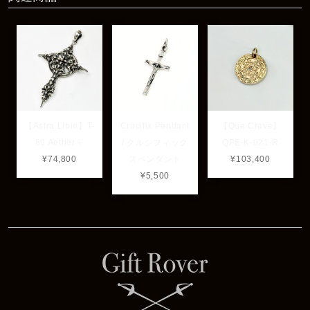
うで良かったです！ またいつでもお気軽にご相談下さ
い♪
【Astra Libio】T-
Crucifix Pendant
【Que Crave】
80 Aether＋
/ クルシフィック
QPE-K-021-R
¥74,800
スペンダント
¥103,400
¥5,500