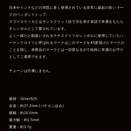
日本やインドなどの寺院に多く使用されている非常に縁起の良いマー
クのペンダントトップ。
スヴァスティカとはサンスクリット語で卍を表す単語で幸運をもたら
すシンボルとして愛されています。
よく一緒だと勘違いされるナチスドイツがシンボルに使用していたハ
ーケンクロイツと呼ばれるマークはこのマークを45度傾けたマークの
ことを指し、本商品のマークとは一切異なるので純粋に幸運のお守り
としてご着用できます。
チェーンは付属しません。
素材：Silver925
全長：約27.2mm (バチカン込み)
横幅：約16.0mm
最大幅：約1.5mm
重量：約3.7g