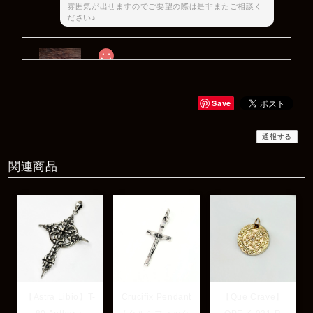
雰囲気が出せますのでご要望の際は是非またご相談く
ださい♪
Rat Race Sweet Little Ribbon Ring / LOVE スウィートリトルリボンリング ラブ
#09
2025/12/06
Save
商品もすぐ届き素敵なメッセージもありがとうございます。サイズ
感も丁度よく大切に使わせていただきます！
通報する
関連商品
レビューありがとうございます！ サイズも合ってたよ
うで良かったです！ またいつでもお気軽にご相談下さ
い♪
【Astra Libio】T-
Crucifix Pendant
【Que Crave】