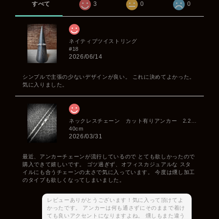
すべて
3
0
0
ネイティブツイストリング
#18
2026/06/14
シンプルで主張の少ないデザインが良い。 これに決めてよかった。
気に入りました。
ネックレスチェーン カット有りアンカー 2.2mm
40cm
2026/03/31
最近、アンカーチェーンが流行しているので とても欲しかったので
購入できて嬉しいです。 ゴツ過ぎず、オフィスカジュアルな スタ
イルにも合うチェーンの太さで気に入っています。 今度は燻し加工
のタイプも欲しくなってしまいました。
レビューありがとうございます！気に入って頂けてよ
かったです。 アンカーは何も通さずにそのままで着け
ても良いアクセントになりますよね。 燻しもまた違う