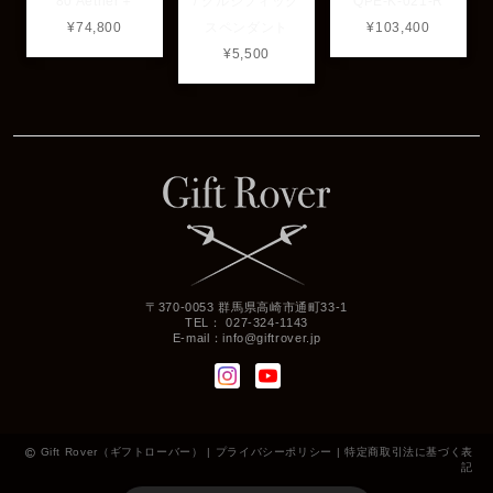
80 Aether＋
/ クルシフィック
QPE-K-021-R
¥74,800
スペンダント
¥103,400
¥5,500
〒370-0053 群馬県高崎市通町33-1
TEL： 027-324-1143
E-mail：
info@giftrover.jp
Gift Rover（ギフトローバー） |
プライバシーポリシー
|
特定商取引法に基づく表
記