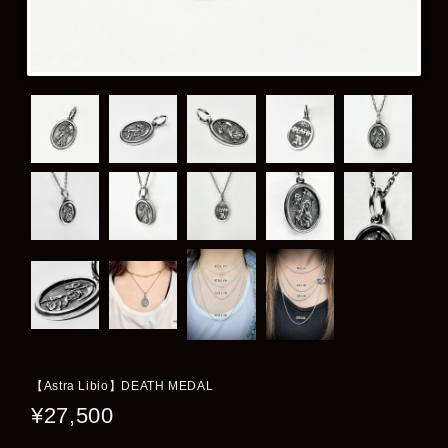
【Astra Libio】DEATH MEDAL
¥27,500