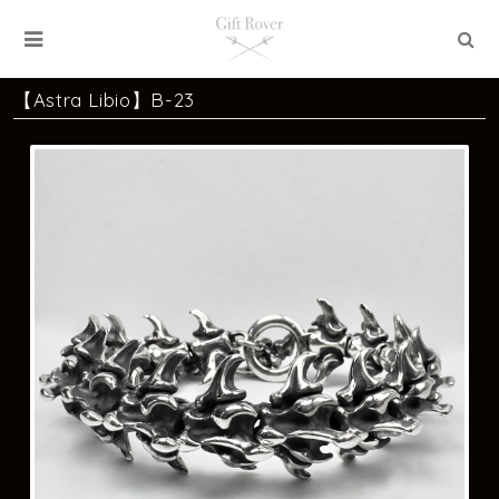
【Astra Libio】B-23