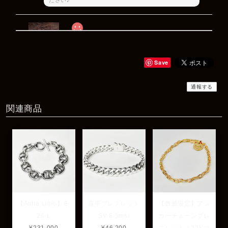
Rat Race Sweet Little Ribbon Ring / LOVE スウィートリトルリボンリング ラブ
#09
2025/12/06
Save
商品もすぐ届き素敵なメッセージもありがとうございます。サイズ
感も丁度よく大切に使わせていただきます！
通報する
関連商品
レビューありがとうございます！ サイズも合ってたよ
うで良かったです！ またいつでもお気軽にご相談下さ
い♪
【Astra Libio】B-
喜平ブレスレット
【数量限定】アン
26-L
SV 8.5mm
カーチェーンブレ
¥231,000
¥46,200
スレット：22Kコ