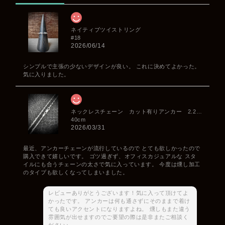
ネイティブツイストリング
#18
2026/06/14
シンプルで主張の少ないデザインが良い。 これに決めてよかった。
気に入りました。
ネックレスチェーン カット有りアンカー 2.2mm
40cm
2026/03/31
最近、アンカーチェーンが流行しているので とても欲しかったので
購入できて嬉しいです。 ゴツ過ぎず、オフィスカジュアルな スタ
イルにも合うチェーンの太さで気に入っています。 今度は燻し加工
のタイプも欲しくなってしまいました。
レビューありがとうございます！気に入って頂けてよ
かったです。 アンカーは何も通さずにそのままで着け
ても良いアクセントになりますよね。 燻しもまた違う
雰囲気が出せますのでご要望の際は是非またご相談く
ださい♪