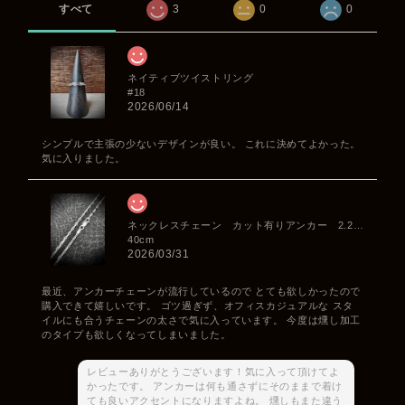
すべて
3
0
0
ネイティブツイストリング
#18
2026/06/14
シンプルで主張の少ないデザインが良い。 これに決めてよかった。
気に入りました。
ネックレスチェーン カット有りアンカー 2.2mm
40cm
2026/03/31
最近、アンカーチェーンが流行しているので とても欲しかったので
購入できて嬉しいです。 ゴツ過ぎず、オフィスカジュアルな スタ
イルにも合うチェーンの太さで気に入っています。 今度は燻し加工
のタイプも欲しくなってしまいました。
レビューありがとうございます！気に入って頂けてよ
かったです。 アンカーは何も通さずにそのままで着け
ても良いアクセントになりますよね。 燻しもまた違う