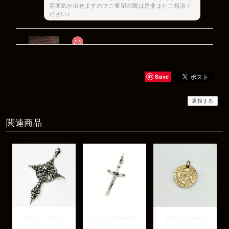
雰囲気が出せますのでご要望の際は是非またご相談く
ださい♪
Rat Race Sweet Little Ribbon Ring / LOVE スウィートリトルリボンリング ラブ
#09
2025/12/06
Save
商品もすぐ届き素敵なメッセージもありがとうございます。サイズ
感も丁度よく大切に使わせていただきます！
通報する
関連商品
レビューありがとうございます！ サイズも合ってたよ
うで良かったです！ またいつでもお気軽にご相談下さ
い♪
【Astra Libio】T-
Crucifix Pendant
【Que Crave】