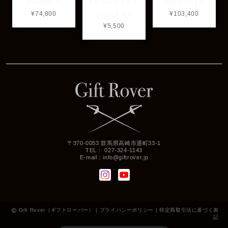
80 Aether＋
/ クルシフィック
QPE-K-021-R
¥74,800
スペンダント
¥103,400
¥5,500
〒370-0053 群馬県高崎市通町33-1
TEL： 027-324-1143
E-mail：
info@giftrover.jp
Gift Rover（ギフトローバー） |
プライバシーポリシー
|
特定商取引法に基づく表
記