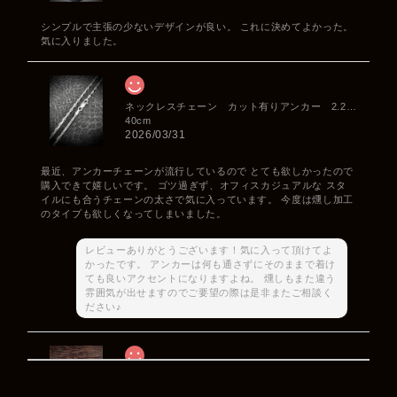
シンプルで主張の少ないデザインが良い。 これに決めてよかった。
気に入りました。
ネックレスチェーン カット有りアンカー 2.2mm
40cm
2026/03/31
最近、アンカーチェーンが流行しているので とても欲しかったので
購入できて嬉しいです。 ゴツ過ぎず、オフィスカジュアルな スタ
イルにも合うチェーンの太さで気に入っています。 今度は燻し加工
のタイプも欲しくなってしまいました。
レビューありがとうございます！気に入って頂けてよ
かったです。 アンカーは何も通さずにそのままで着け
ても良いアクセントになりますよね。 燻しもまた違う
雰囲気が出せますのでご要望の際は是非またご相談く
ださい♪
Rat Race Sweet Little Ribbon Ring / LOVE スウィートリトルリボンリング ラブ
#09