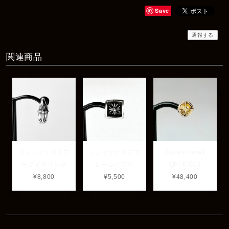
2025/12/06
Save
商品もすぐ届き素敵なメッセージもありがとうございます。サイズ
感も丁度よく大切に使わせていただきます！
通報する
関連商品
レビューありがとうございます！ サイズも合ってたよ
うで良かったです！ またいつでもお気軽にご相談下さ
い♪
ゴシッククロスフ
ゴシッククロスフ
【Que Crave】
ープイヤリング
レームピアス
QPI-K-003
¥8,800
¥5,500
¥48,400