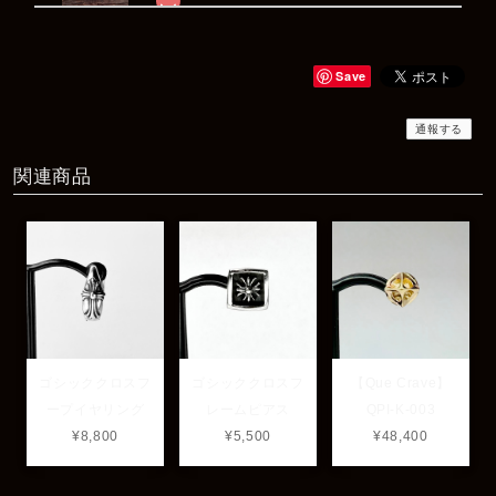
Rat Race Sweet Little Ribbon Ring / LOVE スウィートリトルリボンリング ラブ
#09
2025/12/06
Save
商品もすぐ届き素敵なメッセージもありがとうございます。サイズ
感も丁度よく大切に使わせていただきます！
通報する
関連商品
レビューありがとうございます！ サイズも合ってたよ
うで良かったです！ またいつでもお気軽にご相談下さ
い♪
ゴシッククロスフ
ゴシッククロスフ
【Que Crave】
ープイヤリング
レームピアス
QPI-K-003
¥8,800
¥5,500
¥48,400