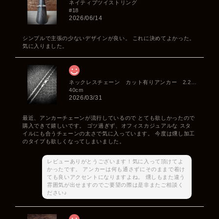
ネイティブツイストリング
#18
2026/06/14
シンプルで主張の少ないデザインが良い。 これに決めてよかった。
気に入りました。
ネックレスチェーン カット有りアンカー 2.2mm
40cm
2026/03/31
最近、アンカーチェーンが流行しているので とても欲しかったので
購入できて嬉しいです。 ゴツ過ぎず、オフィスカジュアルな スタ
イルにも合うチェーンの太さで気に入っています。 今度は燻し加工
のタイプも欲しくなってしまいました。
レビューありがとうございます！気に入って頂けてよ
かったです。 アンカーは何も通さずにそのままで着け
ても良いアクセントになりますよね。 燻しもまた違う
雰囲気が出せますのでご要望の際は是非またご相談く
ださい♪