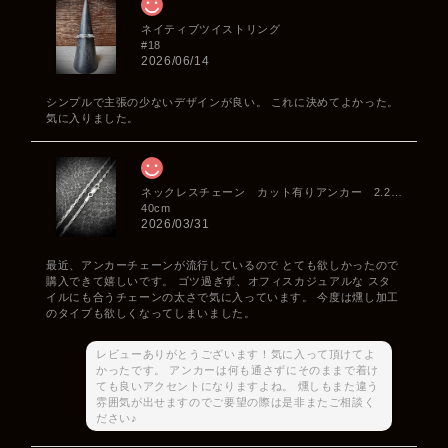
ネイティブツイストリング
#18
2026/06/14
シンプルで主張の少ないデザインが良い。 これに決めてよかった。
気に入りました。
ネックレスチェーン カット有りアンカー 2.2mm
40cm
2026/03/31
最近、アンカーチェーンが流行しているので とても欲しかったので
購入できて嬉しいです。 ゴツ過ぎず、オフィスカジュアルな スタ
イルにも合うチェーンの太さで気に入っています。 今度は燻し加工
のタイプも欲しくなってしまいました。
レビューありがとうございます！気に入って頂けてよ
かったです。 アンカーは何も通さずにそのままで着け
ても良いアクセントになりますよね。 燻しもまた違う
雰囲気が出せますのでご要望の際は是非またご相談く
ださい♪