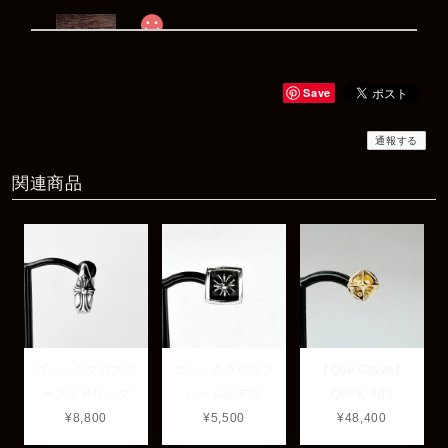
Rat Race Sweet Little Ribbon Ring / LOVE スウィートリトルリボンリング ラブ
#09
2025/12/06
Save
商品もすぐ届き素敵なメッセージもありがとうございます。サイズ
感も丁度よく大切に使わせていただきます！
通報する
関連商品
レビューありがとうございます！ サイズも合ってたよ
うで良かったです！ またいつでもお気軽にご相談下さ
い♪
ゴシッククロスフ
ゴシッククロスフ
【Que Crave】
ープイヤリング
レームピアス
QPI-K-003
¥8,800
¥5,500
¥48,400