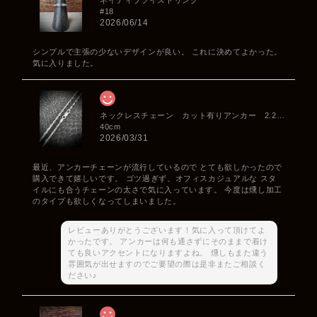
#18
2026/06/14
シンプルで主張の少ないデザインが良い。 これに決めてよかった。
気に入りました。
ネックレスチェーン カット有りアンカー 2.2mm
40cm
2026/03/31
最近、アンカーチェーンが流行しているので とても欲しかったので
購入できて嬉しいです。 ゴツ過ぎず、オフィスカジュアルな スタ
イルにも合うチェーンの太さで気に入っています。 今度は燻し加工
のタイプも欲しくなってしまいました。
レビューありがとうございます！気に入って頂けてよ
かったです。 アンカーは何も通さずにそのままで着け
ても良いアクセントになりますよね。 燻しもまた違う
雰囲気が出せますのでご要望の際は是非またご相談く
ださい♪