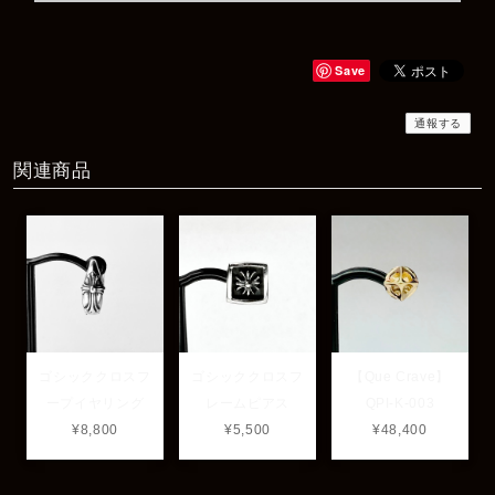
Rat Race Sweet Little Ribbon Ring / LOVE スウィートリトルリボンリング ラブ
#09
2025/12/06
Save
商品もすぐ届き素敵なメッセージもありがとうございます。サイズ
感も丁度よく大切に使わせていただきます！
通報する
関連商品
レビューありがとうございます！ サイズも合ってたよ
うで良かったです！ またいつでもお気軽にご相談下さ
い♪
ゴシッククロスフ
ゴシッククロスフ
【Que Crave】
ープイヤリング
レームピアス
QPI-K-003
¥8,800
¥5,500
¥48,400