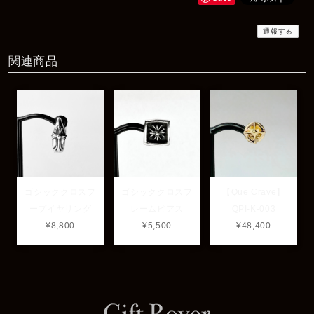
商品もすぐ届き素敵なメッセージもありがとうございます。サイズ
感も丁度よく大切に使わせていただきます！
通報する
関連商品
レビューありがとうございます！ サイズも合ってたよ
うで良かったです！ またいつでもお気軽にご相談下さ
い♪
ゴシッククロスフ
ゴシッククロスフ
【Que Crave】
ープイヤリング
レームピアス
QPI-K-003
¥8,800
¥5,500
¥48,400