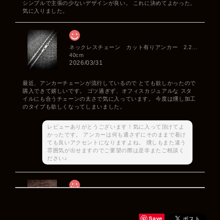
シンプルで主張の少ないデザインが良い。 これに決めてよかった。
気に入りました。
ネックレスチェーン カット有りアンカー 2.2mm
40cm
2026/03/31
最近、アンカーチェーンが流行しているので とても欲しかったので
購入できて嬉しいです。 ゴツ過ぎず、オフィスカジュアルな スタ
イルにも合うチェーンの太さで気に入っています。 今度は燻し加工
のタイプも欲しくなってしまいました。
レビューありがとうございます！気に入って頂けてよ
かったです。 アンカーは何も通さずにそのままで着け
ても良いアクセントになりますよね。 燻しもまた違う
雰囲気が出せますのでご要望の際は是非またご相談く
ださい♪
Rat Race Sweet Little Ribbon Ring / LOVE スウィートリトルリボンリング ラブ
#09
2025/12/06
Save