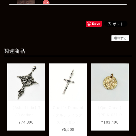
Rat Race Sweet Little Ribbon Ring / LOVE スウィートリトルリボンリング ラブ
#09
2025/12/06
Save
商品もすぐ届き素敵なメッセージもありがとうございます。サイズ
感も丁度よく大切に使わせていただきます！
通報する
関連商品
レビューありがとうございます！ サイズも合ってたよ
うで良かったです！ またいつでもお気軽にご相談下さ
い♪
【Astra Libio】T-
Crucifix Pendant
【Que Crave】
80 Aether＋
/ クルシフィック
QPE-K-021-R
¥74,800
スペンダント
¥103,400
¥5,500