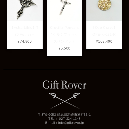
【Astra Libio】T-
Crucifix Pendant
【Que Crave】
80 Aether＋
/ クルシフィック
QPE-K-021-R
¥74,800
スペンダント
¥103,400
¥5,500
〒370-0053 群馬県高崎市通町33-1
TEL： 027-324-1143
E-mail：
info@giftrover.jp