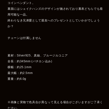
コインペンダント。
裏面にはシェイクハンズのデザインが施されており裏表どちらでも着
用可能な一品。
終わりなき兄弟愛として親友へのプレゼントとしていかがでしょう
か？
チェーンは付属しません
素材：Silver925、真鍮、ブルージルコニア
全長：約345mm (バチカン込み)
横幅：約25.1mm
最大幅：約2.5mm
重量：約6.0g
※画像と実物で色具合が異なって見える場合がございますがご了承く
ださい。