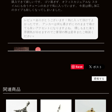
購入できて嬉しいです。 ゴツ過ぎず、オフィスカジュアルな スタ
イルにも合うチェーンの太さで気に入っています。 今度は燻し加工
のタイプも欲しくなってしまいました。
レビューありがとうございます！気に入って頂けてよ
かったです。 アンカーは何も通さずにそのままで着け
ても良いアクセントになりますよね。 燻しもまた違う
雰囲気が出せますのでご要望の際は是非またご相談く
ださい♪
Rat Race Sweet Little Ribbon Ring / LOVE スウィートリトルリボンリング ラブ
#09
2025/12/06
Save
商品もすぐ届き素敵なメッセージもありがとうございます。サイズ
感も丁度よく大切に使わせていただきます！
通報する
関連商品
レビューありがとうございます！ サイズも合ってたよ
うで良かったです！ またいつでもお気軽にご相談下さ
い♪