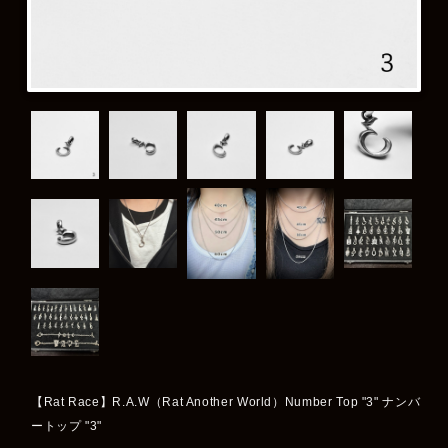
【Rat Race】R.A.W（Rat Another World）Number Top "3" ナンバ
ートップ "3"