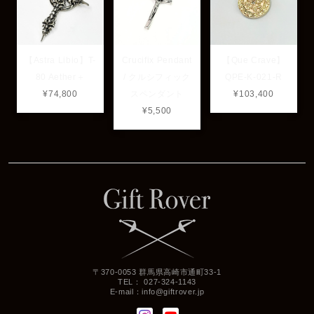
【Astra Libio】T-
Crucifix Pendant
【Que Crave】
80 Aether＋
/ クルシフィック
QPE-K-021-R
¥74,800
スペンダント
¥103,400
¥5,500
〒370-0053 群馬県高崎市通町33-1
TEL： 027-324-1143
E-mail：
info@giftrover.jp