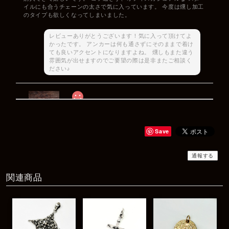
イルにも合うチェーンの太さで気に入っています。 今度は燻し加工
のタイプも欲しくなってしまいました。
レビューありがとうございます！気に入って頂けてよ
かったです。 アンカーは何も通さずにそのままで着け
ても良いアクセントになりますよね。 燻しもまた違う
雰囲気が出せますのでご要望の際は是非またご相談く
ださい♪
Rat Race Sweet Little Ribbon Ring / LOVE スウィートリトルリボンリング ラブ
#09
2025/12/06
Save
商品もすぐ届き素敵なメッセージもありがとうございます。サイズ
感も丁度よく大切に使わせていただきます！
通報する
関連商品
レビューありがとうございます！ サイズも合ってたよ
うで良かったです！ またいつでもお気軽にご相談下さ
い♪