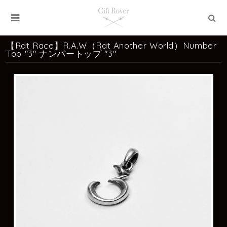
【Rat Race】R.A.W（Rat Another World）Number
Top "3" ナンバートップ "3"