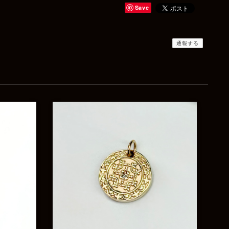
非またご相談ください♪
Save
通報する
Rat Race Sweet Little Ribbon Ring / LOVE スウィートリトルリボンリング ラブ
#09
2025/12/06
商品もすぐ届き素敵なメッセージもありがとうござい
ます。サイズ感も丁度よく大切に使わせていただきま
す！
レビューありがとうございます！
サイズも合ってたようで良かった
です！ またいつでもお気軽にご
相談下さい♪