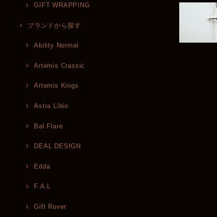
GIFT WRAPPING
ブランドから探す
Ability Normal
Artemis Crassic
Artemis Kings
Astra Libio
Bal Flare
DEAL DESIGN
Edda
F.A.L
Gift Rover