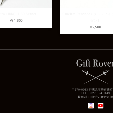
tra Libio】T-80 Aether＋
Crucifix Pendant / クルシ
¥74,800
ダント
¥5,500
〒370-0053 群馬県高崎市通町3
TEL： 027-324-1143
E-mail：
info@giftrover.jp