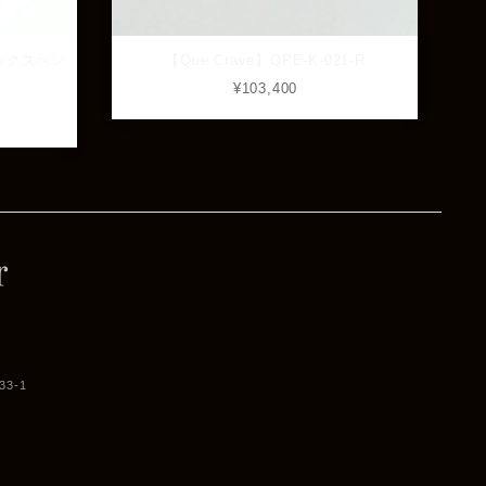
フィックスペン
【Que Crave】QPE-K-021-R
¥103,400
3-1