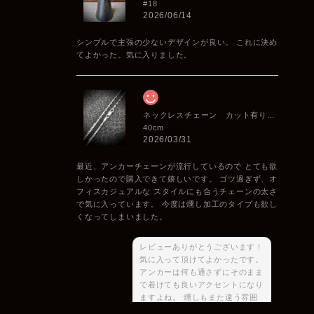
#18
2026/06/14
シンプルで主張の少ないデザインが良い。 これに決め
てよかった。気に入りました。
ネックレスチェーン カット有りアンカー 2.2mm
40cm
2026/03/31
最近、アンカーチェーンが流行しているので とても欲
しかったので購入できて嬉しいです。 ゴツ過ぎず、オ
フィスカジュアルな スタイルにも合うチェーンの太さ
で気に入っています。 今度は燻し加工のタイプも欲し
くなってしまいました。
レビューありがとうございます！
気に入って頂けてよかったです。
アンカーは何も通さずにそのまま
で着けても良いアクセントになり
ますよね。 燻しもまた違う雰囲
気が出せますのでご要望の際は是