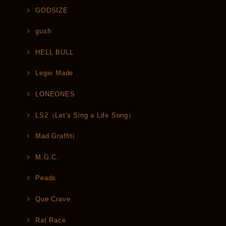
GODSIZE
gush
HELL BULL
Legio Made
LONEONES
LS2（Let's Sing a Life Song）
Mad Graffiti
M.G.C.
Peads
Que Crave
Rat Race