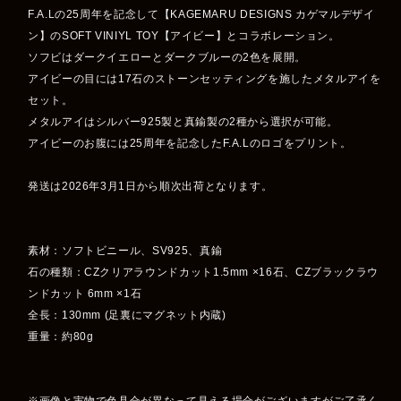
F.A.Lの25周年を記念して【KAGEMARU DESIGNS カゲマルデザイ
ン】のSOFT VINIYL TOY【アイビー】とコラボレーション。
ソフビはダークイエローとダークブルーの2色を展開。
アイビーの目には17石のストーンセッティングを施したメタルアイを
セット。
メタルアイはシルバー925製と真鍮製の2種から選択が可能。
アイビーのお腹には25周年を記念したF.A.Lのロゴをプリント。
発送は2026年3月1日から順次出荷となります。
素材：ソフトビニール、SV925、真鍮
石の種類：CZクリアラウンドカット1.5mm ×16石、CZブラックラウ
ンドカット 6mm ×1石
全長：130mm (足裏にマグネット内蔵)
重量：約80g