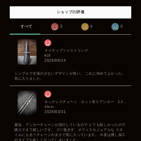
ショップの評価
すべて
3
0
0
ネイティブツイストリング
#18
2026/06/14
シンプルで主張の少ないデザインが良い。 これに決めてよかった。
気に入りました。
ネックレスチェーン カット有りアンカー 2.2mm
40cm
2026/03/31
最近、アンカーチェーンが流行しているので とても欲しかったので
購入できて嬉しいです。 ゴツ過ぎず、オフィスカジュアルな スタ
イルにも合うチェーンの太さで気に入っています。 今度は燻し加工
のタイプも欲しくなってしまいました。