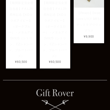
【期間限定完全受
【期間限定完全受
注生産】F.A.L25
注生産】F.A.L25
【Peads】Dead
周年記念【KDコ
周年記念【KDコ
Love LYLY BRS /
ラボアイビー】
ラボアイビー】
デッドラブリリィ
（ダークブル
（ダークイエロ
ブラス
ー）・メタルアイ
ー）・メタルアイ
¥9,900
SV925（シトリ
SV925（シトリ
ン、CZシャンパ
ン、CZシャンパ
ン、ブルートパー
ン、ブルートパー
ズ）
ズ）
¥60,500
¥60,500