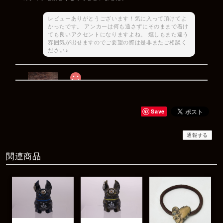
レビューありがとうございます！気に入って頂けてよ
かったです。 アンカーは何も通さずにそのままで着け
ても良いアクセントになりますよね。 燻しもまた違う
雰囲気が出せますのでご要望の際は是非またご相談く
ださい♪
Rat Race Sweet Little Ribbon Ring / LOVE スウィートリトルリボンリング ラブ
#09
2025/12/06
Save
商品もすぐ届き素敵なメッセージもありがとうございます。サイズ
感も丁度よく大切に使わせていただきます！
通報する
関連商品
レビューありがとうございます！ サイズも合ってたよ
うで良かったです！ またいつでもお気軽にご相談下さ
い♪