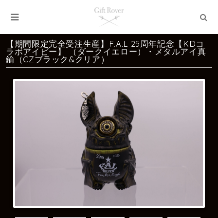
【期間限定完全受注生産】‬F.A.L 25周年記念【KDコ
ラボアイビー】 （ダークイエロー）・メタルアイ真
鍮（CZブラック&クリア）