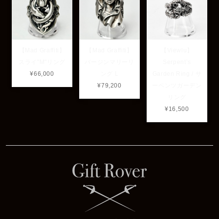
【Mad Graffiti】
【Mad Graffiti】
【Viewlu】
スライ"M"リング
バージンマリーリ
Serpent’s
¥66,000
ング L
Garden Ring / サ
¥79,200
ーペンツガーデン
リング
¥16,500