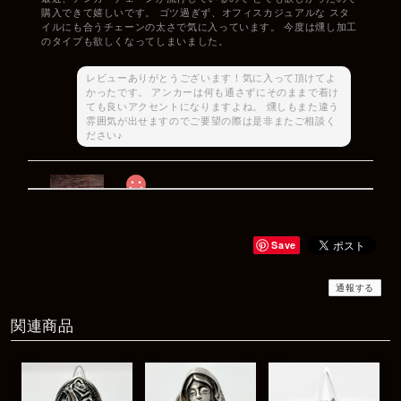
購入できて嬉しいです。 ゴツ過ぎず、オフィスカジュアルな スタ
イルにも合うチェーンの太さで気に入っています。 今度は燻し加工
のタイプも欲しくなってしまいました。
レビューありがとうございます！気に入って頂けてよ
かったです。 アンカーは何も通さずにそのままで着け
ても良いアクセントになりますよね。 燻しもまた違う
雰囲気が出せますのでご要望の際は是非またご相談く
ださい♪
Rat Race Sweet Little Ribbon Ring / LOVE スウィートリトルリボンリング ラブ
#09
2025/12/06
Save
商品もすぐ届き素敵なメッセージもありがとうございます。サイズ
感も丁度よく大切に使わせていただきます！
通報する
関連商品
レビューありがとうございます！ サイズも合ってたよ
うで良かったです！ またいつでもお気軽にご相談下さ
い♪