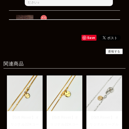
ださい♪
Rat Race Sweet Little Ribbon Ring / LOVE スウィートリトルリボンリング ラブ
#09
2025/12/06
Save
商品もすぐ届き素敵なメッセージもありがとうございます。サイズ
感も丁度よく大切に使わせていただきます！
通報する
関連商品
レビューありがとうございます！ サイズも合ってたよ
うで良かったです！ またいつでもお気軽にご相談下さ
い♪
【Gift Rover】オ
【Gift Rover】オ
【Gift Rover】 オ
リジナル22Kコー
リジナル22Kコー
リジナルイーグル