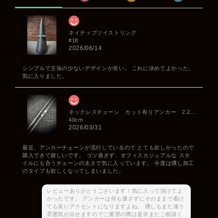
ネイティブツイストリング
#18
2026/06/14
シンプルで主張の少ないデザインが良い。 これに決めてよかった。
気に入りました。
ネックレスチェーン カット有りアンカー 2.2mm
40cm
2026/03/31
最近、アンカーチェーンが流行しているので とても欲しかったので
購入できて嬉しいです。 ゴツ過ぎず、オフィスカジュアルな スタ
イルにも合うチェーンの太さで気に入っています。 今度は燻し加工
のタイプも欲しくなってしまいました。
レビューありがとうございます！気に入って頂けてよ
かったです。 アンカーは何も通さずにそのままで着け
ても良いアクセントになりますよね。 燻しもまた違う
雰囲気が出せますのでご要望の際は是非またご相談く