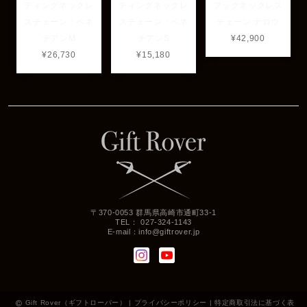
ティングネックレ
ティングネックレ
フックネックレス
スチェーン：ベネ
スチェーン：ベネ
チェーン ナロウ
チアンM
チアンS
¥42,900
¥26,730
¥15,180
〒370-0053 群馬県高崎市通町33-1
TEL： 027-324-1143
E-mail：
info@giftrover.jp
Gift Rover（ギフトローバー） |
プライバシーポリシー
|
特定商取引法に基づく表