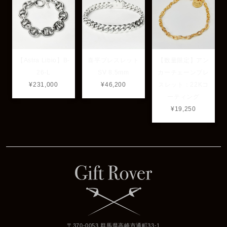
【Astra Libio】B-
喜平ブレスレット
【数量限定】アン
26-L
SV 8.5mm
カーチェーンブレ
¥231,000
¥46,200
スレット：22Kコ
ーティング
¥19,250
〒370-0053 群馬県高崎市通町33-1