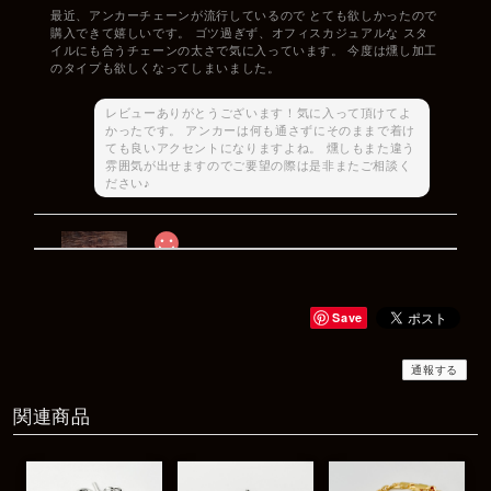
最近、アンカーチェーンが流行しているので とても欲しかったので
購入できて嬉しいです。 ゴツ過ぎず、オフィスカジュアルな スタ
イルにも合うチェーンの太さで気に入っています。 今度は燻し加工
のタイプも欲しくなってしまいました。
レビューありがとうございます！気に入って頂けてよ
かったです。 アンカーは何も通さずにそのままで着け
ても良いアクセントになりますよね。 燻しもまた違う
雰囲気が出せますのでご要望の際は是非またご相談く
ださい♪
Rat Race Sweet Little Ribbon Ring / LOVE スウィートリトルリボンリング ラブ
#09
2025/12/06
Save
商品もすぐ届き素敵なメッセージもありがとうございます。サイズ
感も丁度よく大切に使わせていただきます！
通報する
関連商品
レビューありがとうございます！ サイズも合ってたよ
うで良かったです！ またいつでもお気軽にご相談下さ
い♪