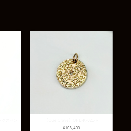
Rat Race Sweet Little Ribbon Ring / LOVE スウィートリトルリボンリング ラブ
#09
2025/12/06
商品もすぐ届き素敵なメッセージもありがとうござい
ます。サイズ感も丁度よく大切に使わせていただきま
す！
レビューありがとうございます！
サイズも合ってたようで良かった
です！ またいつでもお気軽にご
相談下さい♪
フィックスペン
【Que Crave】QPE-K-021-R
¥103,400