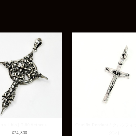
tra Libio】T-80 Aether＋
Crucifix Pendant / クルシ
¥74,800
ダント