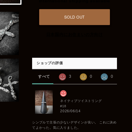
International shipping available
SOLD OUT
日本国内にお住まいの方向け
ショップの評価
すべて
3
0
0
ネイティブツイストリング
#18
2026/06/14
シンプルで主張の少ないデザインが良い。 これに決め
てよかった。気に入りました。