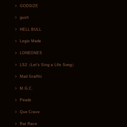
GODSIZE
gush
HELL BULL
Legio Made
LONEONES
LS2（Let's Sing a Life Song）
Mad Graffiti
M.G.C.
Peads
Que Crave
Rat Race