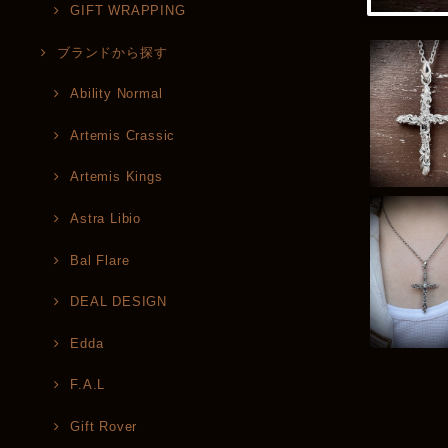
GIFT WRAPPING
ブランドから探す
Ability Normal
Artemis Crassic
Artemis Kings
Astra Libio
Bal Flare
DEAL DESIGN
Edda
F.A.L
Gift Rover