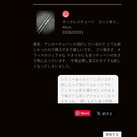
ネックレスチェーン カット有りアンカー 2.2mm
40cm
2026/03/31
最近、アンカーチェーンが流行しているので とても欲
しかったので購入できて嬉しいです。 ゴツ過ぎず、オ
フィスカジュアルな スタイルにも合うチェーンの太さ
で気に入っています。 今度は燻し加工のタイプも欲し
くなってしまいました。
レビューありがとうございます！
気に入って頂けてよかったです。
アンカーは何も通さずにそのまま
で着けても良いアクセントになり
ますよね。 燻しもまた違う雰囲
気が出せますのでご要望の際は是
非またご相談ください♪
Save
通報する