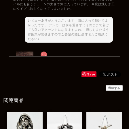
イルにも合うチェーンの太さで気に入っています。 今度は燻し加工
のタイプも欲しくなってしまいました。
レビューありがとうございます！気に入って頂けてよ
かったです。 アンカーは何も通さずにそのままで着け
ても良いアクセントになりますよね。 燻しもまた違う
雰囲気が出せますのでご要望の際は是非またご相談く
ださい♪
Rat Race Sweet Little Ribbon Ring / LOVE スウィートリトルリボンリング ラブ
#09
2025/12/06
Save
商品もすぐ届き素敵なメッセージもありがとうございます。サイズ
感も丁度よく大切に使わせていただきます！
通報する
関連商品
レビューありがとうございます！ サイズも合ってたよ
うで良かったです！ またいつでもお気軽にご相談下さ
い♪