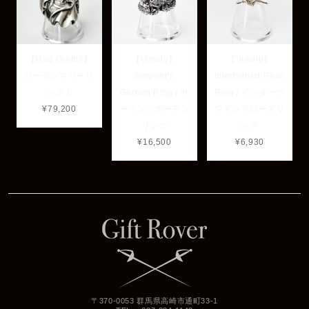
【Mad Graffiti】
【Viewlu】
【Viewlu】
バージンマリーリ
Serpent’s
Intertwined Rose
ング L
Garden Ring / サ
Ring / インターツ
¥79,200
ーペンツガーデン
ワインドローズリ
リング
ング
¥16,500
¥6,930
〒370-0053 群馬県高崎市通町33-1