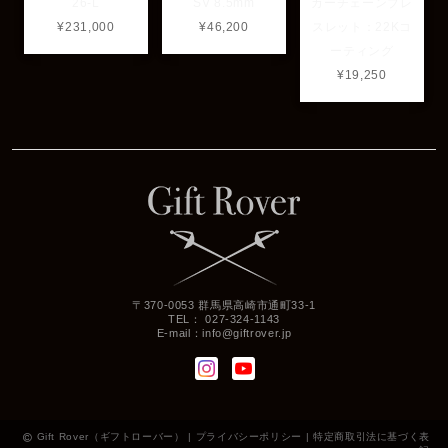
26-L
SV 8.5mm
カーチェーンブレ
¥231,000
¥46,200
スレット：22Kコ
ーティング
¥19,250
〒370-0053 群馬県高崎市通町33-1
TEL： 027-324-1143
E-mail：
info@giftrover.jp
Gift Rover（ギフトローバー） |
プライバシーポリシー
|
特定商取引法に基づく表