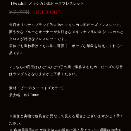
【Peads】 メキシカン風ビーズブレスレット
¥7,700
SOLD OUT
当店オリジナルブランドPeadsのメキシカン風ビーズブレスレット。
爽やかなブルーとオーナーが大好きなメキシカン風のゆるいスカルと
クロスが特徴なブレスレットです。
単体でも重ね着けでも非常に可愛く、ポップな印象を与えてくれる一
品です♪
⚪︎こちらの商品はひとつひとつ手作業で製作するため、ビーズの順番
はランダムとなりますがご了承ください。
素材：ビーズ(ターコイズカラー)
最大幅：約7.0mm
※画像と実物で色具合が異なって見える場合がございますがご了承く
ださい。
※ 店頭展示品のため販売済みの場合は再入荷まで2〜3週間程お待ち