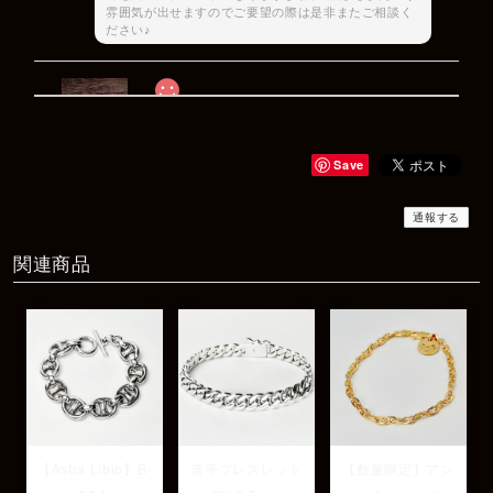
雰囲気が出せますのでご要望の際は是非またご相談く
ださい♪
Rat Race Sweet Little Ribbon Ring / LOVE スウィートリトルリボンリング ラブ
#09
2025/12/06
Save
商品もすぐ届き素敵なメッセージもありがとうございます。サイズ
感も丁度よく大切に使わせていただきます！
通報する
関連商品
レビューありがとうございます！ サイズも合ってたよ
うで良かったです！ またいつでもお気軽にご相談下さ
い♪
【Astra Libio】B-
喜平ブレスレット
【数量限定】アン