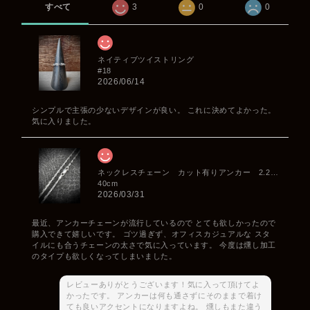
すべて
3
0
0
ネイティブツイストリング
#18
2026/06/14
シンプルで主張の少ないデザインが良い。 これに決めてよかった。
気に入りました。
ネックレスチェーン カット有りアンカー 2.2mm
40cm
2026/03/31
最近、アンカーチェーンが流行しているので とても欲しかったので
購入できて嬉しいです。 ゴツ過ぎず、オフィスカジュアルな スタ
イルにも合うチェーンの太さで気に入っています。 今度は燻し加工
のタイプも欲しくなってしまいました。
レビューありがとうございます！気に入って頂けてよ
かったです。 アンカーは何も通さずにそのままで着け
ても良いアクセントになりますよね。 燻しもまた違う