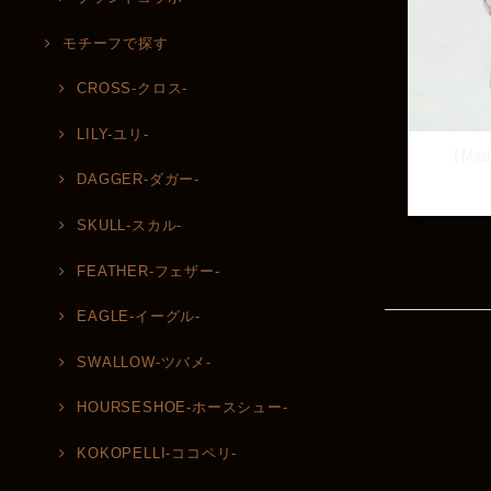
モチーフで探す
CROSS-クロス-
LILY-ユリ-
【Mad
DAGGER-ダガー-
SKULL-スカル-
FEATHER-フェザー-
EAGLE-イーグル-
SWALLOW-ツバメ-
HOURSESHOE-ホースシュー-
KOKOPELLI-ココペリ-