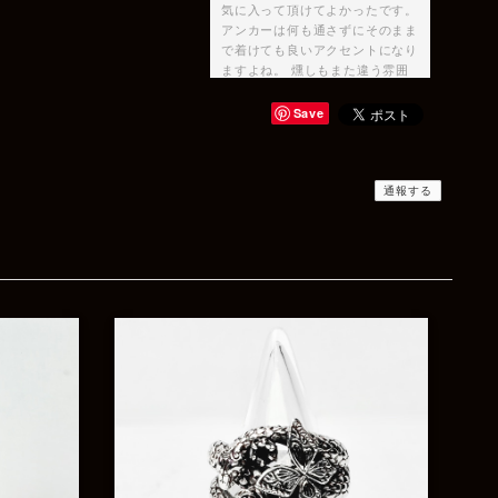
気に入って頂けてよかったです。
アンカーは何も通さずにそのまま
で着けても良いアクセントになり
ますよね。 燻しもまた違う雰囲
気が出せますのでご要望の際は是
非またご相談ください♪
Save
通報する
Rat Race Sweet Little Ribbon Ring / LOVE スウィートリトルリボンリング ラブ
#09
2025/12/06
商品もすぐ届き素敵なメッセージもありがとうござい
ます。サイズ感も丁度よく大切に使わせていただきま
す！
レビューありがとうございます！
サイズも合ってたようで良かった
です！ またいつでもお気軽にご
相談下さい♪