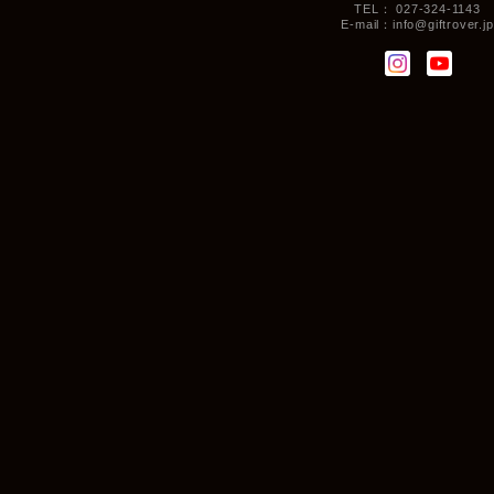
TEL： 027-324-1143
E-mail：
info@giftrover.jp