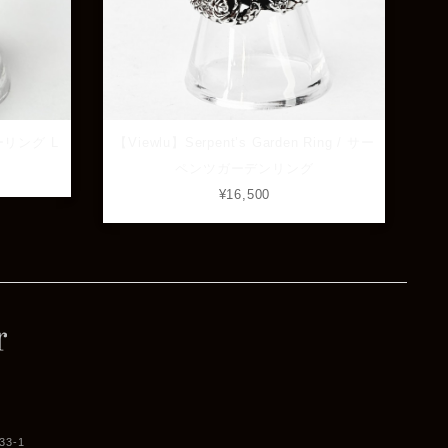
ーリング L
【Viewlu】Serpent’s Garden Ring / サー
ペンツガーデンリング
¥16,500
3-1