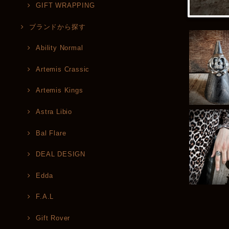
GIFT WRAPPING
ブランドから探す
Ability Normal
Artemis Crassic
Artemis Kings
Astra Libio
Bal Flare
DEAL DESIGN
Edda
F.A.L
Gift Rover