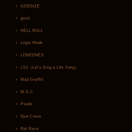
GODSIZE
gush
HELL BULL
Legio Made
LONEONES
LS2（Let's Sing a Life Song）
Mad Graffiti
M.G.C.
Peads
Que Crave
Rat Race