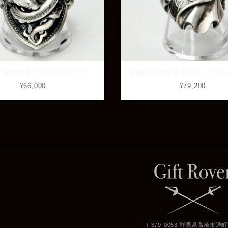
 Graffiti】スライ"M"リング
【Mad Graffiti】バージンマリ
¥66,000
¥79,200
〒370-0053 群馬県高崎市通町3