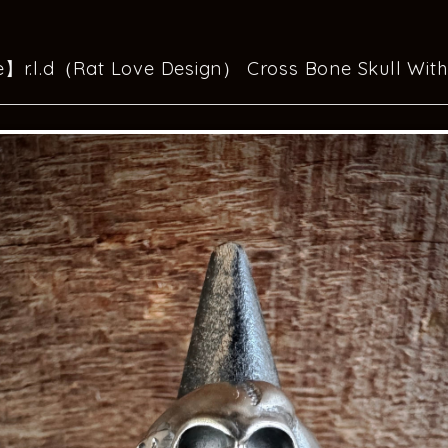
e】r.l.d（Rat Love Design） Cross Bone Sku