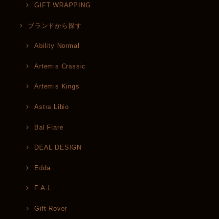
GIFT WRAPPING
ブランドから探す
Ability Normal
Artemis Crassic
Artemis Kings
Astra Libio
Bal Flare
DEAL DESIGN
Edda
F.A.L
Gift Rover