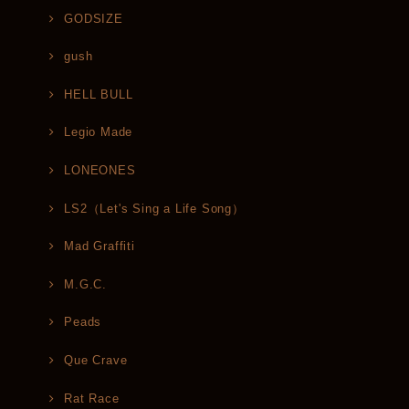
GODSIZE
gush
HELL BULL
Legio Made
LONEONES
LS2（Let's Sing a Life Song）
Mad Graffiti
M.G.C.
Peads
Que Crave
Rat Race