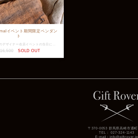
yNormalイベント期間限定ペンダン
ト
2024/10/20のデザイナー在店イベントの当日に製作したペンダントです。 恒例になりつつあるイベント期間限定の『お土産シリーズ』 お土産なだけにワンメイクではなく期間中であればどなたでもオーダー可能でありサービスプライスとなっております。 アビリティファンの方は勿論、入門編としてもオススメです。
16,500
SOLD OUT
〒370-0053 群馬県高崎市通町3
TEL： 027-324-1143
E-mail：
info@giftrover.jp