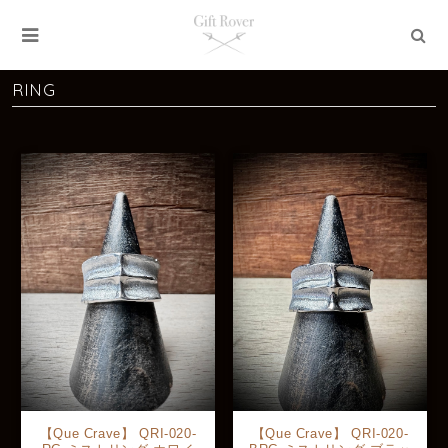
RING
【Que Crave】 QRI-020-
【Que Crave】 QRI-020-