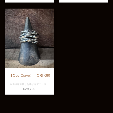
【Que Crave】 QRI-080
金属特有の捻りを絡ませてエッジラインを際立たせたリング。 他には類を見ない圧倒的なデザインと幅の厚みから手の主役になること間違いなし。 素材: silver925 大きさ: 正面縦幅約14mm 正面厚み約4.5mm ※画像と実物で色具合が異なって見える場合がございますがご了承ください。 ※ 店頭展示品のため販売済みの場合は再入荷まで2〜3週間程お待ち頂きます。 ※ラッピングをご希望の方はラッピング欄からBOXをお選びください。 QRI-080
¥29,700